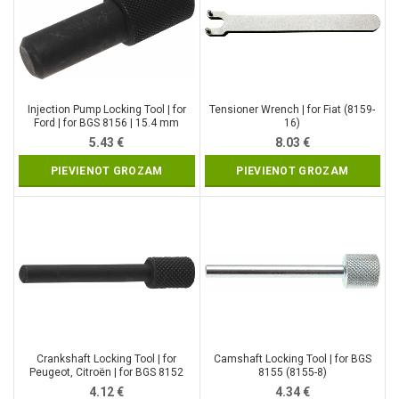
Injection Pump Locking Tool | for
Tensioner Wrench | for Fiat (8159-
Ford | for BGS 8156 | 15.4 mm
16)
(8156-3)
5.43
€
8.03
€
PIEVIENOT GROZAM
PIEVIENOT GROZAM
Crankshaft Locking Tool | for
Camshaft Locking Tool | for BGS
Peugeot, Citroën | for BGS 8152
8155 (8155-8)
(8152-30)
4.12
€
4.34
€