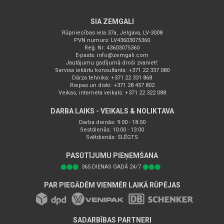
SIA ZEMGALI
Rūpniecības iela 37a, Jelgava, LV-3008
PVN numurs: LV43603075360
Reģ. Nr: 43603075360
E-pasts:
info@zemgali.com
Jautājumu gadījumā droši zvaniet!:
Servisa iekārtu konsultants: +371 22 337 080
Dārza tehnika: +371 22 331 868
Riepas un diski: +371 28 457 802
Veikas, interneta veikals: +371 22 322 088
DARBA LAIKS - VEIKALS & NOLIKTAVA
Darba dienās: 9:00 - 18:00
Sestdienās: 10:00 - 13:00
Svētdienās: SLĒGTS
PASŪTĪJUMU PIEŅEMŠANA
⬤⬤⬤
365.DIENAS GADĀ 24/7
⬤⬤⬤
PAR PIEGĀDĒM VIENMĒR LAIKĀ RŪPĒJAS
SADARBĪBAS PARTNERI