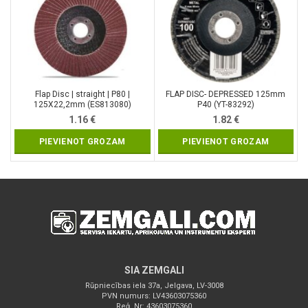
Flap Disc | straight | P80 |
FLAP DISC- DEPRESSED 125mm
125X22,2mm (ES813080)
P40 (YT-83292)
1.16
€
1.82
€
PIEVIENOT GROZAM
PIEVIENOT GROZAM
SIA ZEMGALI
Rūpniecības iela 37a, Jelgava, LV-3008
PVN numurs: LV43603075360
Reģ. Nr: 43603075360