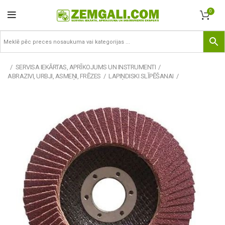
0
SERVISA IEKĀRTAS, APRĪKOJUMS UN INSTRUMENTI
ABRAZIVI, URBJI, ASMEŅI, FRĒZES
LAPIŅDISKI SLĪPĒŠANAI