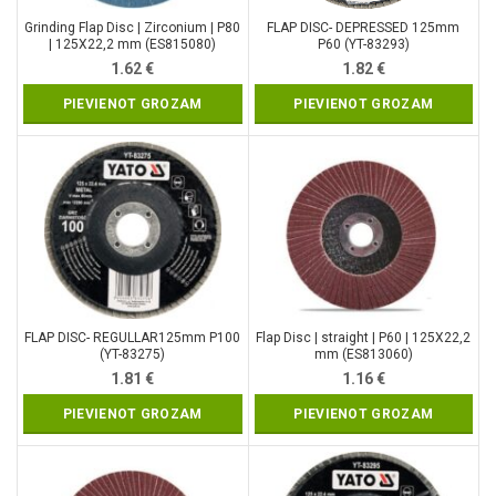
Grinding Flap Disc | Zirconium | P80
FLAP DISC- DEPRESSED 125mm
| 125X22,2 mm (ES815080)
P60 (YT-83293)
1.62
€
1.82
€
PIEVIENOT GROZAM
PIEVIENOT GROZAM
FLAP DISC- REGULLAR125mm P100
Flap Disc | straight | P60 | 125X22,2
(YT-83275)
mm (ES813060)
1.81
€
1.16
€
PIEVIENOT GROZAM
PIEVIENOT GROZAM