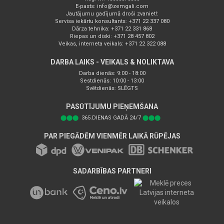
E-pasts:
info@zemgali.com
Jautājumu gadījumā droši zvaniet!:
Servisa iekārtu konsultants: +371 22 337 080
Dārza tehnika: +371 22 331 868
Riepas un diski: +371 28 457 802
Veikas, interneta veikals: +371 22 322 088
DARBA LAIKS - VEIKALS & NOLIKTAVA
Darba dienās: 9:00 - 18:00
Sestdienās: 10:00 - 13:00
Svētdienās: SLĒGTS
PASŪTĪJUMU PIEŅEMŠANA
⬤⬤⬤
365.DIENAS GADĀ 24/7
⬤⬤⬤
PAR PIEGĀDĒM VIENMĒR LAIKĀ RŪPĒJAS
SADARBĪBAS PARTNERI