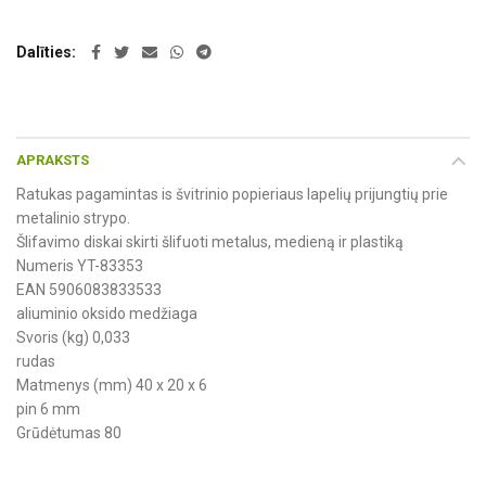
Dalīties
APRAKSTS
Ratukas pagamintas is švitrinio popieriaus lapelių prijungtių prie
metalinio strypo.
Šlifavimo diskai skirti šlifuoti metalus, medieną ir plastiką
Numeris YT-83353
EAN 5906083833533
aliuminio oksido medžiaga
Svoris (kg) 0,033
rudas
Matmenys (mm) 40 x 20 x 6
pin 6 mm
Grūdėtumas 80