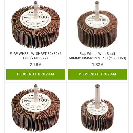
FLAP WHEEL W. SHAFT 80x30x6
Flap Wheel With Shaft
P60 (YT-83372)
60MMx30MMx6MM P80 (YT-83363)
2.28
€
1.82
€
PIEVIENOT GROZAM
PIEVIENOT GROZAM