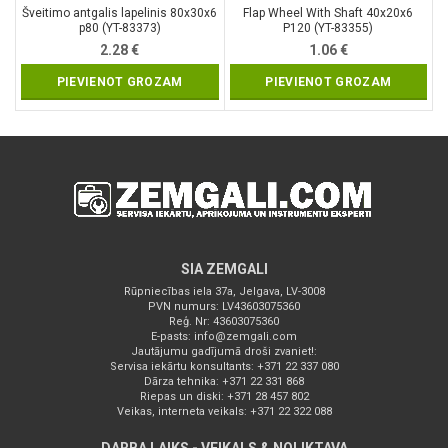
Šveitimo antgalis lapelinis 80x30x6
Flap Wheel With Shaft 40x20x6
p80 (YT-83373)
P120 (YT-83355)
2.28
€
1.06
€
PIEVIENOT GROZAM
PIEVIENOT GROZAM
SIA ZEMGALI
Rūpniecības iela 37a, Jelgava, LV-3008
PVN numurs: LV43603075360
Reģ. Nr: 43603075360
E-pasts:
info@zemgali.com
Jautājumu gadījumā droši zvaniet!:
Servisa iekārtu konsultants: +371 22 337 080
Dārza tehnika: +371 22 331 868
Riepas un diski: +371 28 457 802
Veikas, interneta veikals: +371 22 322 088