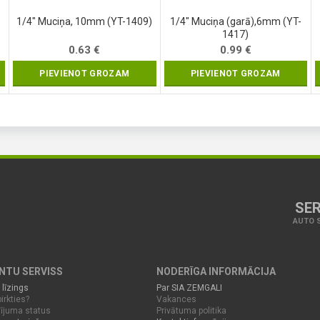
1/4″ Muciņa, 10mm (YT-1409)
1/4″ Muciņa (garā),6mm (YT-
1417)
0.63
€
0.99
€
PIEVIENOT GROZAM
PIEVIENOT GROZAM
SER
AUTO S
ENTU SERVISS
NODERĪGA INFORMĀCIJA
 līzings
Par SIA ZEMGALI
irkties?
Vakances
ījuma status
Privātuma politika