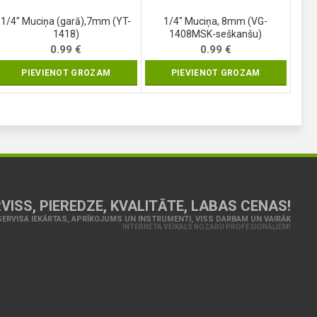
1/4″ Muciņa (garā),7mm (YT-
1/4″ Muciņa, 8mm (VG-
1418)
1408MSK-seškanšu)
0.99
€
0.99
€
PIEVIENOT GROZAM
PIEVIENOT GROZAM
VISS, PIEREDZE, KVALITĀTE, LABAS CENAS!
ERVISA IEKĀRTAS, APRĪKOJUMS UN INSTRUMENTI, VISS DARBAM UN VAIRĀK
INTERNETA VEIKALS NOZARU PROFESIONĀĻIEM!