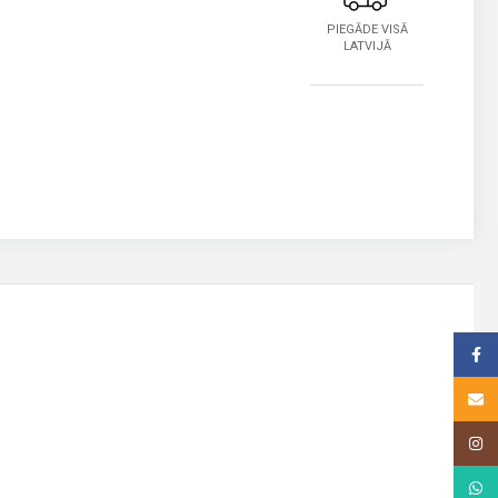
PIEGĀDE VISĀ
LATVIJĀ
Face
Email
Insta
What