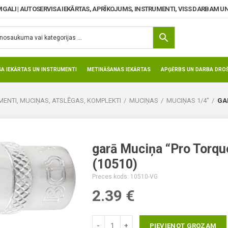
MGALI | AUTOSERVISA IEKĀRTAS, APRĪKOJUMS, INSTRUMENTI, VISS DARBAM UN
SA IEKĀRTAS UN INSTRUMENTI
METINĀŠANAS IEKĀRTAS
APĢĒRBS UN DARBA DROŠ
ENTI, MUCIŅAS, ATSLĒGAS, KOMPLEKTI
MUCIŅAS
MUCIŅAS 1/4"
GA
garā Muciņa “Pro Torqu
(10510)
Preces kods: 10510-VG
2.39
€
PIEVIENOT GROZAM