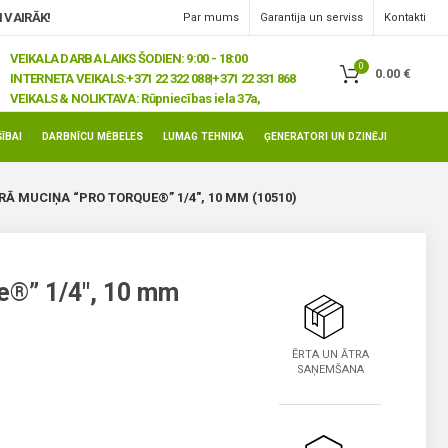
 VAIRĀK!
Par mums
Garantija un serviss
Kontakti
VEIKALA DARBA LAIKS ŠODIEN: 9:00 - 18:00
0
0.00
€
INTERNETA VEIKALS:
+371 22 322 088|+371 22 331 868
VEIKALS & NOLIKTAVA:
Rūpniecības iela 37a,
Jelgava, LV-3008
ĪBAI
DARBNĪCU MĒBELES
LUMAG TEHNIKA
ĢENERATORI UN DZINĒJI
RĀ MUCIŅA “PRO TORQUE®” 1/4″, 10 MM (10510)
e®” 1/4″, 10 mm
ĒRTA UN ĀTRA
SAŅEMŠANA