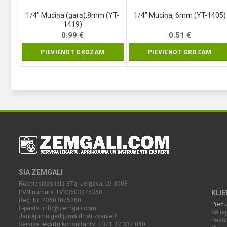
1/4″ Muciņa (garā),8mm (YT-
1/4″ Muciņa, 6mm (YT-1405)
1419)
0.99
€
0.51
€
PIEVIENOT GROZAM
PIEVIENOT GROZAM
SIA ZEMGALI
Rūpniecības iela 37a, Jelgava, LV-3008
PVN numurs: LV43603075360
KLI
Reģ. Nr: 43603075360
Preču
E-pasts:
info@zemgali.com
Kā iep
Jautājumu gadījumā droši zvaniet!:
Pasūt
Servisa iekārtu konsultants: +371 22 337 080