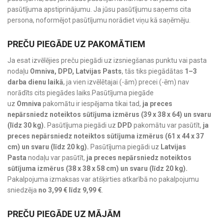
pasūtījuma apstiprinājumu. Ja jūsu pasūtījumu saņems cita
persona, noformējot pasūtījumu norādiet viņu kā saņēmēju.
PREČU PIEGĀDE UZ PAKOMĀTIEM
Ja esat izvēlējies preču piegādi uz izsniegšanas punktu vai pasta
nodaļu
Omniva, DPD, Latvijas Pasts
, tās tiks piegādātas
1–3
darba dienu laikā
, ja vien izvēlētajai (-ām) precei (-ēm) nav
norādīts cits piegādes laiks.Pasūtījuma piegāde
uz
Omniva
pakomātu ir iespējama tikai tad,
ja preces
nepārsniedz noteiktos sūtījuma izmērus (39 x 38 x 64) un svaru
(līdz 30 kg).
Pasūtījuma piegādi uz
DPD
pakomātu var pasūtīt,
ja
preces nepārsniedz noteiktos sūtījuma izmērus (61 x 44 x 37
cm) un svaru (līdz 20 kg).
Pasūtījuma piegādi uz
Latvijas
Pasta
nodaļu var pasūtīt,
ja preces nepārsniedz noteiktos
sūtījuma izmērus (38 x 38 x 58 cm) un svaru (līdz 20 kg).
Pakalpojuma izmaksas var atšķirties atkarībā no pakalpojumu
sniedzēja
no 3,99 € līdz 9,99 €
.
PREČU PIEGĀDE UZ MĀJĀM