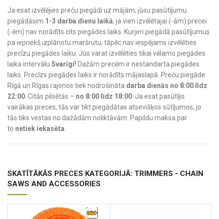
Ja esat izvēlējies preču piegādi uz mājām, jūsu pasūtījumu
piegādāsim
1-3 darba dienu laikā
, ja vien izvēlētajai (-ām) precei
(-ēm) nav norādīts cits piegādes laiks. Kurjeri piegādā pasūtījumus
pa iepriekš izplānotu maršrutu, tāpēc nav iespējams izvēlēties
precīzu piegādes laiku. Jūs varat izvēlēties tikai vēlamo piegādes
laika intervālu.
Svarīgi!
Dažām precēm ir nestandarta piegādes
laiks. Precīzs piegādes laiks ir norādīts mājaslapā. Preču piegāde
Rīgā un Rīgas rajonos tiek nodrošināta
darba dienās no 8:00 līdz
22:00
. Citās pilsētās –
no 8:00 līdz 18:00
. Ja esat pasūtījis
vairākas preces, tās var tikt piegādātas atsevišķos sūtījumos, jo
tās tiks vestas no dažādām noliktāvām. Papildu maksa par
to
netiek iekasēta
.
SKATĪTĀKĀS PRECES KATEGORIJĀ: TRIMMERS - CHAIN
SAWS AND ACCESSORIES