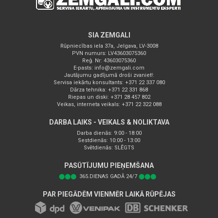
SIA ZEMGALI
Rūpniecības iela 37a, Jelgava, LV-3008
PVN numurs: LV43603075360
Reģ. Nr: 43603075360
E-pasts:
info@zemgali.com
Jautājumu gadījumā droši zvaniet!:
Servisa iekārtu konsultants: +371 22 337 080
Dārza tehnika: +371 22 331 868
Riepas un diski: +371 28 457 802
Veikas, interneta veikals: +371 22 322 088
DARBA LAIKS - VEIKALS & NOLIKTAVA
Darba dienās: 9:00 - 18:00
Sestdienās: 10:00 - 13:00
Svētdienās: SLĒGTS
PASŪTĪJUMU PIEŅEMŠANA
⬤⬤⬤
365.DIENAS GADĀ 24/7
⬤⬤⬤
PAR PIEGĀDĒM VIENMĒR LAIKĀ RŪPĒJAS