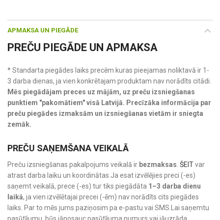
APMAKSA UN PIEGĀDE
PREČU PIEGĀDE UN APMAKSA
* Standarta piegādes laiks precēm kuras pieejamas noliktavā ir 1-
3 darba dienas, ja vien konkrētajam produktam nav norādīts citādi.
Mēs piegādājam preces uz mājām, uz preču izsniegšanas
punktiem "pakomātiem" visā Latvijā. Precīzāka informācija par
preču piegādes izmaksām un izsniegšanas vietām ir sniegta
zemāk.
PREČU SAŅEMŠANA VEIKALĀ
Preču izsniegšanas pakalpojums veikalā ir
bezmaksas
.
ŠEIT
var
atrast darba laiku un koordinātas.Ja esat izvēlējies preci (-es)
saņemt veikalā, prece (-es) tur tiks piegādāta
1–3 darba dienu
laikā
, ja vien izvēlētajai precei (-ēm) nav norādīts cits piegādes
laiks. Par to mēs jums paziņosim pa e-pastu vai SMS.Lai saņemtu
pasūtījumu, būs jānosauc pasūtījuma numurs vai jāuzrāda