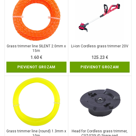
Grass trimmer line SILENT 2.0mm x
Li-ion Cordless grass trimmer 20V
15m
1.60
€
125.23
€
PIEVIENOT GROZAM
PIEVIENOT GROZAM
Grass trimmer line (round) 1.3mm x
Head for Cordless grass trimmer,
10m
CGT-S20LiD Spare part