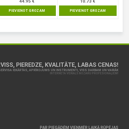
44.95
€
10.73
€
PIEVIENOT GROZAM
PIEVIENOT GROZAM
VISS, PIEREDZE, KVALITĀTE, LABAS CENAS!
ERVISA IEKĀRTAS, APRĪKOJUMS UN INSTRUMENTI, VISS DARBAM UN VAIRĀK
INTERNETA VEIKALS NOZARU PROFESIONĀĻIEM!
PAR PIEGĀDĒM VIENMĒR LAIKĀ RŪPĒJAS