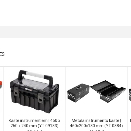
ES
Kaste instrumentiem | 450 x
Metāla instrumentu kaste |
260 x 240 mm (YT-09183)
460x200x180 mm (YT-0884)