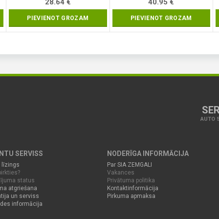
28.64
€
40.95
€
PIEVIENOT GROZAM
PIEVIENOT GROZAM
SER
AUTO S
ENTU SERVISS
NODERĪGA INFORMĀCIJA
 līzings
Par SIA ZEMGALI
irkties?
Vakances
ījuma status
Privātuma politika
ma atgriešana
Kontaktinformācija
tija un serviss
Pirkuma apmaksa
des informācija