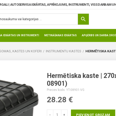
MGALI | AUTOSERVISA IEKĀRTAS, APRĪKOJUMS, INSTRUMENTI, VISS DARBAM UN
SA IEKĀRTAS UN INSTRUMENTI
METINĀŠANAS IEKĀRTAS
APĢĒRBS UN DARBA DROŠ
SOMAS, KASTES UN KOFERI
INSTRUMENTU KASTES
HERMĒTISKA KASTE
Hermētiska kaste | 27
08901)
Preces kods: YT-08901-VG
28.28
€
PIEVIENOT GROZAM