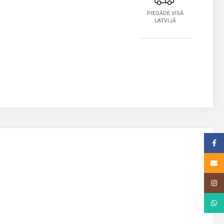
PIEGĀDE VISĀ
LATVIJĀ
Face
Email
Insta
What