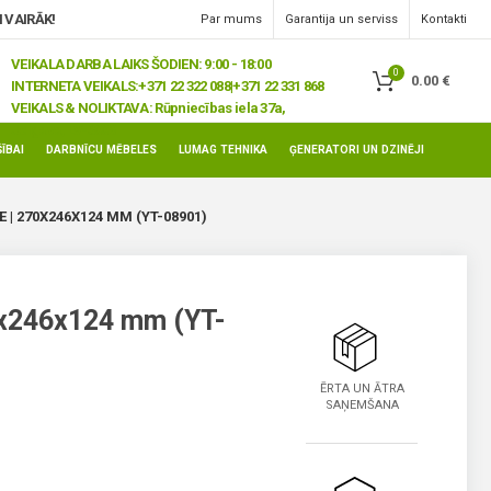
 VAIRĀK!
Par mums
Garantija un serviss
Kontakti
VEIKALA DARBA LAIKS ŠODIEN: 9:00 - 18:00
0
0.00
€
INTERNETA VEIKALS:
+371 22 322 088|+371 22 331 868
VEIKALS & NOLIKTAVA:
Rūpniecības iela 37a,
Jelgava, LV-3008
ĪBAI
DARBNĪCU MĒBELES
LUMAG TEHNIKA
ĢENERATORI UN DZINĒJI
 | 270X246X124 MM (YT-08901)
0x246x124 mm (YT-
ĒRTA UN ĀTRA
SAŅEMŠANA