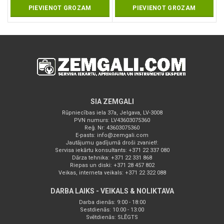
PIEVIENOT GROZAM
PIEVIENOT GROZAM
SIA ZEMGALI
Rūpniecības iela 37a, Jelgava, LV-3008
PVN numurs: LV43603075360
Reģ. Nr: 43603075360
E-pasts:
info@zemgali.com
Jautājumu gadījumā droši zvaniet!:
Servisa iekārtu konsultants: +371 22 337 080
Dārza tehnika: +371 22 331 868
Riepas un diski: +371 28 457 802
Veikas, interneta veikals: +371 22 322 088
DARBA LAIKS - VEIKALS & NOLIKTAVA
Darba dienās: 9:00 - 18:00
Sestdienās: 10:00 - 13:00
Svētdienās: SLĒGTS