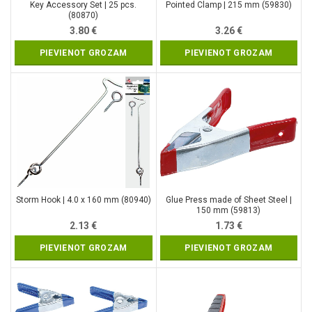
Key Accessory Set | 25 pcs.
Pointed Clamp | 215 mm (59830)
(80870)
3.80
€
3.26
€
PIEVIENOT GROZAM
PIEVIENOT GROZAM
Storm Hook | 4.0 x 160 mm (80940)
Glue Press made of Sheet Steel |
150 mm (59813)
2.13
€
1.73
€
PIEVIENOT GROZAM
PIEVIENOT GROZAM