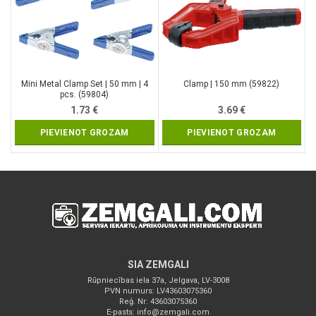
Mini Metal Clamp Set | 50 mm | 4
Clamp | 150 mm (59822)
pcs. (59804)
1.73
€
3.69
€
PIEVIENOT GROZAM
PIEVIENOT GROZAM
SIA ZEMGALI
Rūpniecības iela 37a, Jelgava, LV-3008
PVN numurs: LV43603075360
Reģ. Nr: 43603075360
E-pasts:
info@zemgali.com