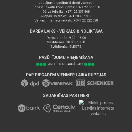
Jautājumu gadījumā droši zvaniet!:
Servisa iekārtu konsultants: +371 22 337 080
Dārza tehnika: +371 22 331 868
Riepas un diski: +371 28 457 802
Veikas, interneta veikals: +371 22 322 088
DARBA LAIKS - VEIKALS & NOLIKTAVA
Darba dienās: 9:00 - 18:00
Sestdienās: 10:00 - 13:00
Svētdienās: SLĒGTS
PASŪTĪJUMU PIEŅEMŠANA
⬤⬤⬤
365.DIENAS GADĀ 24/7
⬤⬤⬤
PAR PIEGĀDĒM VIENMĒR LAIKĀ RŪPĒJAS
SADARBĪBAS PARTNERI