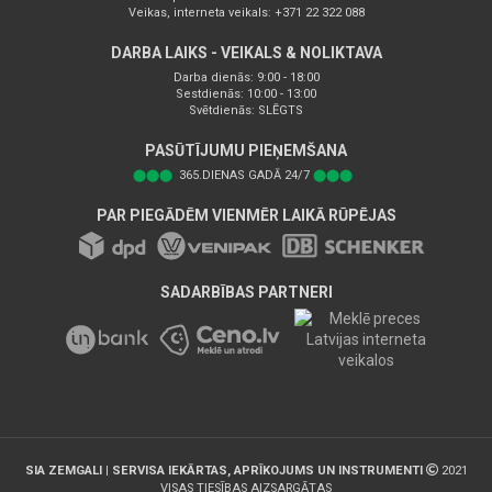
Veikas, interneta veikals: +371 22 322 088
DARBA LAIKS - VEIKALS & NOLIKTAVA
Darba dienās: 9:00 - 18:00
Sestdienās: 10:00 - 13:00
Svētdienās: SLĒGTS
PASŪTĪJUMU PIEŅEMŠANA
⬤⬤⬤
365.DIENAS GADĀ 24/7
⬤⬤⬤
PAR PIEGĀDĒM VIENMĒR LAIKĀ RŪPĒJAS
SADARBĪBAS PARTNERI
SIA ZEMGALI | SERVISA IEKĀRTAS, APRĪKOJUMS UN INSTRUMENTI
2021
VISAS TIESĪBAS AIZSARGĀTAS