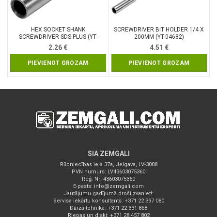
HEX SOCKET SHANK
SCREWDRIVER BIT HOLDER 1/4 X
SCREWDRIVER SDS PLUS (YT-
200MM (YT-04682)
04690)
2.26
€
4.51
€
PIEVIENOT GROZAM
PIEVIENOT GROZAM
SIA ZEMGALI
Rūpniecības iela 37a, Jelgava, LV-3008
PVN numurs: LV43603075360
Reģ. Nr: 43603075360
E-pasts:
info@zemgali.com
Jautājumu gadījumā droši zvaniet!:
Servisa iekārtu konsultants: +371 22 337 080
Dārza tehnika: +371 22 331 868
Riepas un diski: +371 28 457 802