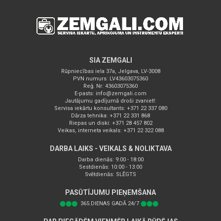
SIA ZEMGALI
Rūpniecības iela 37a, Jelgava, LV-3008
PVN numurs: LV43603075360
Reģ. Nr: 43603075360
E-pasts:
info@zemgali.com
Jautājumu gadījumā droši zvaniet!:
Servisa iekārtu konsultants: +371 22 337 080
Dārza tehnika: +371 22 331 868
Riepas un diski: +371 28 457 802
Veikas, interneta veikals: +371 22 322 088
DARBA LAIKS - VEIKALS & NOLIKTAVA
Darba dienās: 9:00 - 18:00
Sestdienās: 10:00 - 13:00
Svētdienās: SLĒGTS
PASŪTĪJUMU PIEŅEMŠANA
⬤⬤⬤
365.DIENAS GADĀ 24/7
⬤⬤⬤