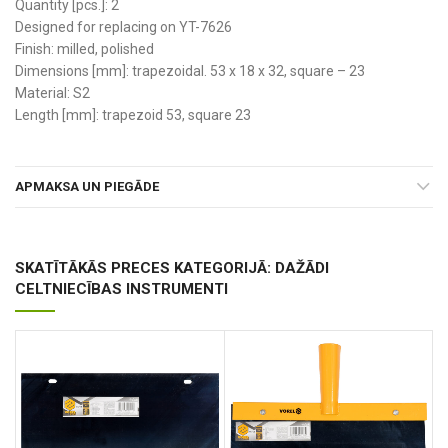
Quantity [pcs.]: 2
Designed for replacing on YT-7626
Finish: milled, polished
Dimensions [mm]: trapezoidal. 53 x 18 x 32, square – 23
Material: S2
Length [mm]: trapezoid 53, square 23
APMAKSA UN PIEGĀDE
SKATĪTĀKĀS PRECES KATEGORIJĀ: DAŽĀDI
CELTNIECĪBAS INSTRUMENTI