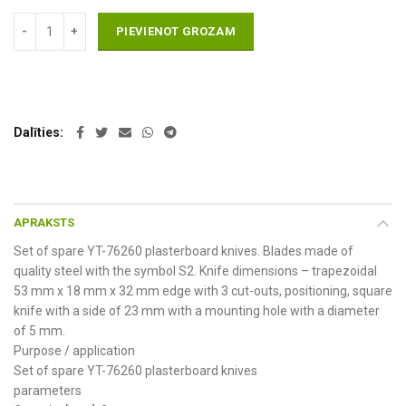
PIEVIENOT GROZAM
Dalīties
APRAKSTS
Set of spare YT-76260 plasterboard knives. Blades made of
quality steel with the symbol S2. Knife dimensions – trapezoidal
53 mm x 18 mm x 32 mm edge with 3 cut-outs, positioning, square
knife with a side of 23 mm with a mounting hole with a diameter
of 5 mm.
Purpose / application
Set of spare YT-76260 plasterboard knives
parameters