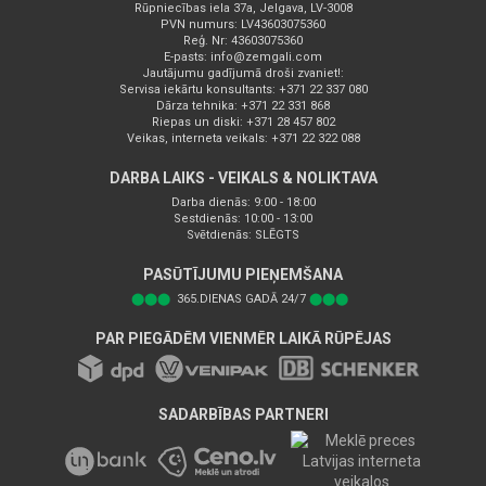
Rūpniecības iela 37a, Jelgava, LV-3008
PVN numurs: LV43603075360
Reģ. Nr: 43603075360
E-pasts:
info@zemgali.com
Jautājumu gadījumā droši zvaniet!:
Servisa iekārtu konsultants: +371 22 337 080
Dārza tehnika: +371 22 331 868
Riepas un diski: +371 28 457 802
Veikas, interneta veikals: +371 22 322 088
DARBA LAIKS - VEIKALS & NOLIKTAVA
Darba dienās: 9:00 - 18:00
Sestdienās: 10:00 - 13:00
Svētdienās: SLĒGTS
PASŪTĪJUMU PIEŅEMŠANA
⬤⬤⬤
365.DIENAS GADĀ 24/7
⬤⬤⬤
PAR PIEGĀDĒM VIENMĒR LAIKĀ RŪPĒJAS
SADARBĪBAS PARTNERI