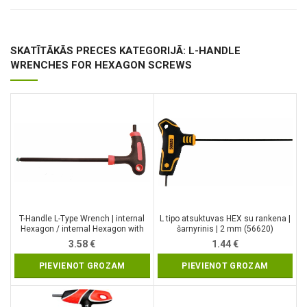
SKATĪTĀKĀS PRECES KATEGORIJĀ: L-HANDLE
WRENCHES FOR HEXAGON SCREWS
T-Handle L-Type Wrench | internal
L tipo atsuktuvas HEX su rankena |
Hexagon / internal Hexagon with
šarnyrinis | 2 mm (56620)
Ball Head | 7 mm (7882-7)
3.58
€
1.44
€
PIEVIENOT GROZAM
PIEVIENOT GROZAM