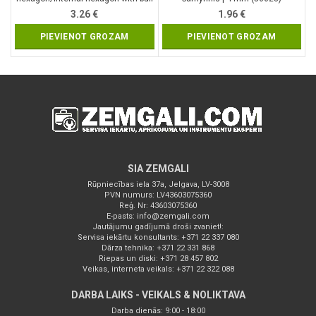
point | 5 mm (7882-5)
3.26
€
1.96
€
PIEVIENOT GROZAM
PIEVIENOT GROZAM
SIA ZEMGALI
Rūpniecības iela 37a, Jelgava, LV-3008
PVN numurs: LV43603075360
Reģ. Nr: 43603075360
E-pasts:
info@zemgali.com
Jautājumu gadījumā droši zvaniet!:
Servisa iekārtu konsultants: +371 22 337 080
Dārza tehnika: +371 22 331 868
Riepas un diski: +371 28 457 802
Veikas, interneta veikals: +371 22 322 088
DARBA LAIKS - VEIKALS & NOLIKTAVA
Darba dienās: 9:00 - 18:00