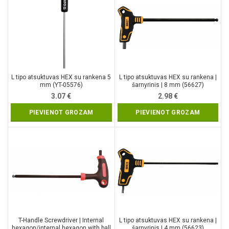
L tipo atsuktuvas HEX su rankena 5
L tipo atsuktuvas HEX su rankena |
mm (YT-05576)
šarnyrinis | 8 mm (56627)
3.07
€
2.98
€
PIEVIENOT GROZAM
PIEVIENOT GROZAM
T-Handle Screwdriver | Internal
L tipo atsuktuvas HEX su rankena |
hexagon/internal hexagon with ball
šarnyrinis | 4 mm (56623)