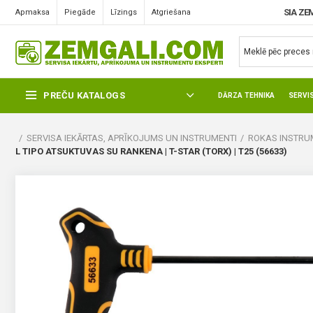
SIA ZE
Apmaksa
Piegāde
Līzings
Atgriešana
PREČU KATALOGS
DĀRZA TEHNIKA
SERVI
SERVISA IEKĀRTAS, APRĪKOJUMS UN INSTRUMENTI
ROKAS INSTRUM
L TIPO ATSUKTUVAS SU RANKENA | T-STAR (TORX) | T25 (56633)