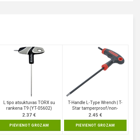
L tipo atsuktuvas TORX su
T-Handle L-Type Wrench | T-
rankena T9 (YT-05602)
Star tamperproof/non-
tamperproof (for Torx) | T20
2.37
€
2.45
€
(7880-T20)
PIEVIENOT GROZAM
PIEVIENOT GROZAM