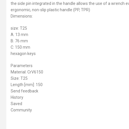
the side pin integrated in the handle allows the use of a wrench 
ergonomic, non-slip plastic handle (PP, TPR)
Dimensions:
size: T25
A: 13 mm
B: 76 mm
C: 150 mm
hexagon keys
Parameters
Material: CrV6150
Size: T25
Length [mm]: 150
Send feedback
History
Saved
Community