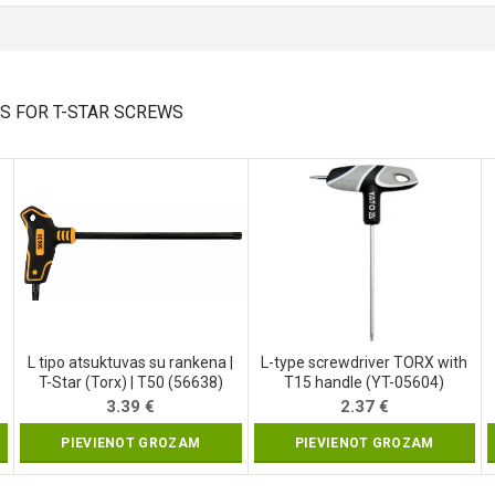
S FOR T-STAR SCREWS
L tipo atsuktuvas su rankena |
L-type screwdriver TORX with
T-Star (Torx) | T50 (56638)
T15 handle (YT-05604)
3.39
€
2.37
€
PIEVIENOT GROZAM
PIEVIENOT GROZAM