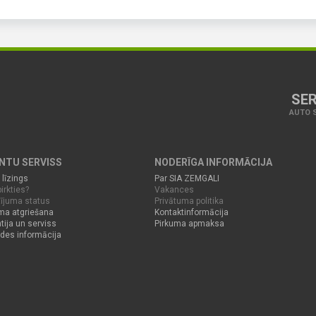
SER
AUTO S
ENTU SERVISS
NODERĪGA INFORMĀCIJA
 līzings
Par SIA ZEMGALI
irkties?
Vakances
ījuma status
Privātuma politika
ma atgriešana
Kontaktinformācija
tija un serviss
Pirkuma apmaksa
des informācija