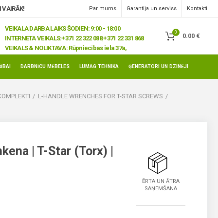
 VAIRĀK!
Par mums
Garantija un serviss
Kontakti
VEIKALA DARBA LAIKS ŠODIEN: 9:00 - 18:00
0
0.00
€
INTERNETA VEIKALS:
+371 22 322 088|+371 22 331 868
VEIKALS & NOLIKTAVA:
Rūpniecības iela 37a,
Jelgava, LV-3008
ĪBAI
DARBNĪCU MĒBELES
LUMAG TEHNIKA
ĢENERATORI UN DZINĒJI
KOMPLEKTI
L-HANDLE WRENCHES FOR T-STAR SCREWS
kena | T-Star (Torx) |
ĒRTA UN ĀTRA
SAŅEMŠANA