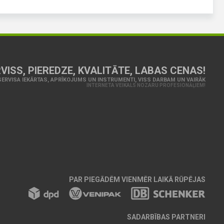
VISS, PIEREDZE, KVALITĀTE, LABAS CENAS!
ERVISA IEKĀRTAS, APRĪKOJUMS UN INSTRUMENTI, VISS DARBAM UN VAIRĀK
INTERNETA VEIKALS NOZARU PROFESIONĀĻIEM!
PAR PIEGĀDĒM VIENMĒR LAIKĀ RŪPĒJAS
SADARBĪBAS PARTNERI