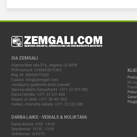
SIA ZEMGALI
Rūpniecības iela 37a, Jelgava, LV-3008
PVN numurs: LV43603075360
KLI
Reģ. Nr: 43603075360
Preču
E-pasts:
info@zemgali.com
Kā iep
Jautājumu gadījumā droši zvaniet!:
Pasūt
Servisa iekārtu konsultants: +371 22 337 080
Pirku
Dārza tehnika: +371 22 331 868
Garan
Riepas un diski: +371 28 457 802
Piegā
Veikas, interneta veikals: +371 22 322 088
DARBA LAIKS - VEIKALS & NOLIKTAVA
Darba dienās: 9:00 - 18:00
Sestdienās: 10:00 - 13:00
Svētdienās: SLĒGTS