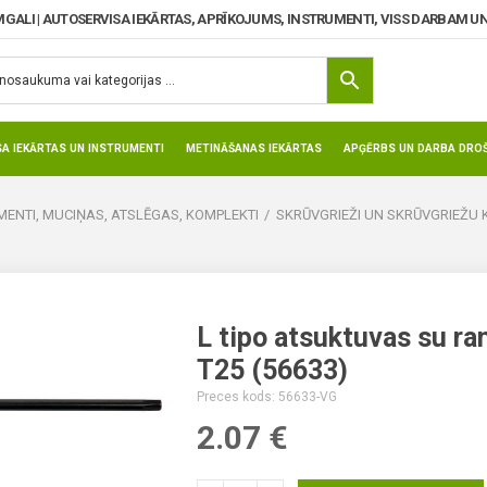
MGALI | AUTOSERVISA IEKĀRTAS, APRĪKOJUMS, INSTRUMENTI, VISS DARBAM UN
SA IEKĀRTAS UN INSTRUMENTI
METINĀŠANAS IEKĀRTAS
APĢĒRBS UN DARBA DROŠ
ENTI, MUCIŅAS, ATSLĒGAS, KOMPLEKTI
SKRŪVGRIEŽI UN SKRŪVGRIEŽU 
L tipo atsuktuvas su ran
T25 (56633)
Preces kods: 56633-VG
2.07
€