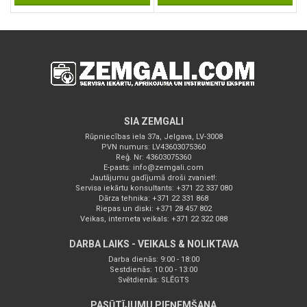
SIA ZEMGALI
Rūpniecības iela 37a, Jelgava, LV-3008
PVN numurs: LV43603075360
Reģ. Nr: 43603075360
E-pasts:
info@zemgali.com
Jautājumu gadījumā droši zvaniet!:
Servisa iekārtu konsultants: +371 22 337 080
Dārza tehnika: +371 22 331 868
Riepas un diski: +371 28 457 802
Veikas, interneta veikals: +371 22 322 088
DARBA LAIKS - VEIKALS & NOLIKTAVA
Darba dienās: 9:00 - 18:00
Sestdienās: 10:00 - 13:00
Svētdienās: SLĒGTS
PASŪTĪJUMU PIEŅEMŠANA