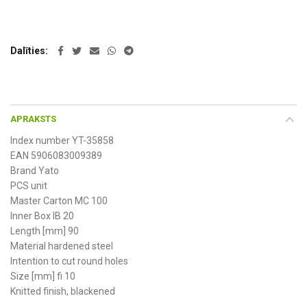
Dalīties
APRAKSTS
Index number YT-35858
EAN 5906083009389
Brand Yato
PCS unit
Master Carton MC 100
Inner Box IB 20
Length [mm] 90
Material hardened steel
Intention to cut round holes
Size [mm] fi 10
Knitted finish, blackened