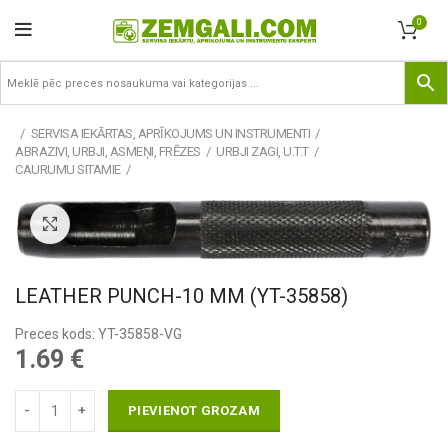
0
SERVISA IEKĀRTAS, APRĪKOJUMS UN INSTRUMENTI
ABRAZIVI, URBJI, ASMEŅI, FRĒZES
URBJI ZAGI, U.T.T
CAURUMU SITAMIE
Pietuvināt
LEATHER PUNCH-10 MM (YT-35858)
Preces kods: YT-35858-VG
1.69
€
PIEVIENOT GROZAM