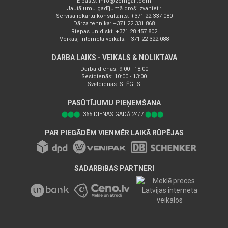
E-pasts:
info@zemgali.com
Jautājumu gadījumā droši zvaniet!:
Servisa iekārtu konsultants: +371 22 337 080
Dārza tehnika: +371 22 331 868
Riepas un diski: +371 28 457 802
Veikas, interneta veikals: +371 22 322 088
DARBA LAIKS - VEIKALS & NOLIKTAVA
Darba dienās: 9:00 - 18:00
Sestdienās: 10:00 - 13:00
Svētdienās: SLĒGTS
PASŪTĪJUMU PIEŅEMŠANA
⬤⬤⬤
365.DIENAS GADĀ 24/7
⬤⬤⬤
PAR PIEGĀDĒM VIENMĒR LAIKĀ RŪPĒJAS
SADARBĪBAS PARTNERI