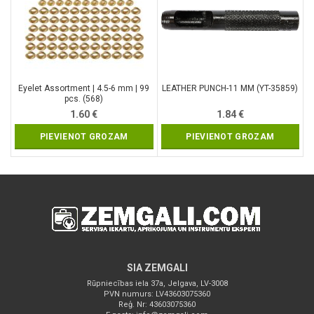
Eyelet Assortment | 4.5-6 mm | 99
LEATHER PUNCH-11 MM (YT-35859)
pcs. (568)
1.60
€
1.84
€
PIEVIENOT GROZAM
PIEVIENOT GROZAM
SIA ZEMGALI
Rūpniecības iela 37a, Jelgava, LV-3008
PVN numurs: LV43603075360
Reģ. Nr: 43603075360