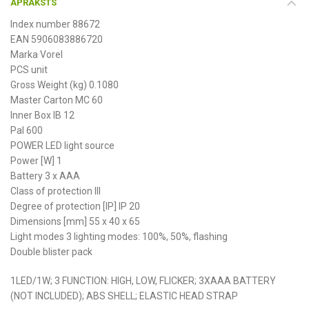
APRAKSTS
Index number 88672
EAN 5906083886720
Marka Vorel
PCS unit
Gross Weight (kg) 0.1080
Master Carton MC 60
Inner Box IB 12
Pal 600
POWER LED light source
Power [W] 1
Battery 3 x AAA
Class of protection III
Degree of protection [IP] IP 20
Dimensions [mm] 55 x 40 x 65
Light modes 3 lighting modes: 100%, 50%, flashing
Double blister pack
1LED/1W; 3 FUNCTION: HIGH, LOW, FLICKER; 3XAAA BATTERY
(NOT INCLUDED); ABS SHELL; ELASTIC HEAD STRAP