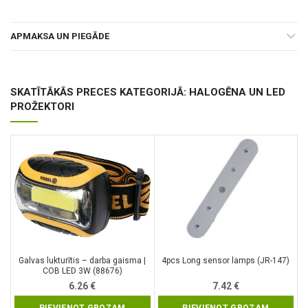
APMAKSA UN PIEGĀDE
SKATĪTĀKĀS PRECES KATEGORIJĀ: HALOGĒNA UN LED
PROŽEKTORI
Galvas lukturītis – darba gaisma |
4pcs Long sensor lamps (JR-147)
COB LED 3W (88676)
6.26
€
7.42
€