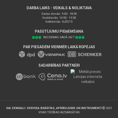
DARBA LAIKS - VEIKALS & NOLIKTAVA
Darba dienās: 9:00 - 18:00
Sestdienās: 10:00 - 13:00
Svētdienās: SLĒGTS
PASŪTĪJUMU PIEŅEMŠANA
⬤⬤⬤
365.DIENAS GADĀ 24/7
⬤⬤⬤
PAR PIEGĀDĒM VIENMĒR LAIKĀ RŪPĒJAS
SADARBĪBAS PARTNERI
SIA ZEMGALI | SERVISA IEKĀRTAS, APRĪKOJUMS UN INSTRUMENTI
2021
VISAS TIESĪBAS AIZSARGĀTAS