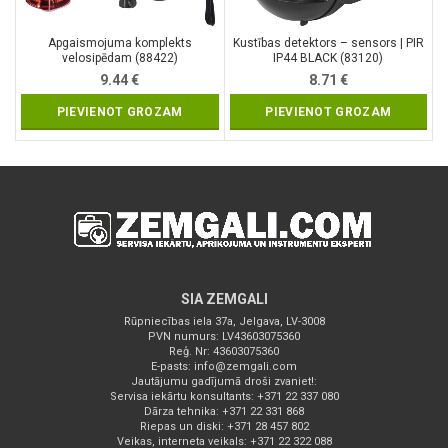
Apgaismojuma komplekts
Kustības detektors – sensors | PIR
velosipēdam (88422)
IP44 BLACK (83120)
9.44
€
8.71
€
PIEVIENOT GROZAM
PIEVIENOT GROZAM
SIA ZEMGALI
Rūpniecības iela 37a, Jelgava, LV-3008
PVN numurs: LV43603075360
Reģ. Nr: 43603075360
E-pasts:
info@zemgali.com
Jautājumu gadījumā droši zvaniet!:
Servisa iekārtu konsultants: +371 22 337 080
Dārza tehnika: +371 22 331 868
Riepas un diski: +371 28 457 802
Veikas, interneta veikals: +371 22 322 088