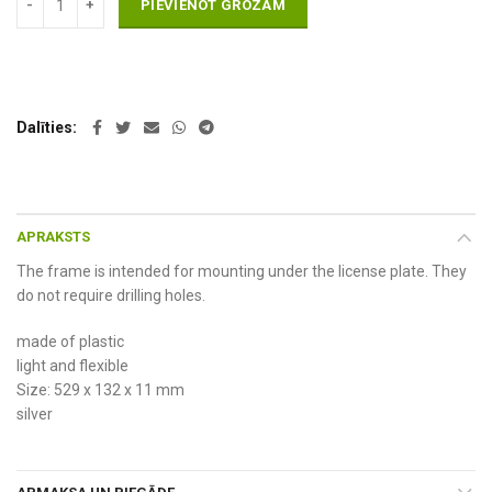
PIEVIENOT GROZAM
Dalīties
APRAKSTS
The frame is intended for mounting under the license plate. They
do not require drilling holes.
made of plastic
light and flexible
Size: 529 x 132 x 11 mm
silver