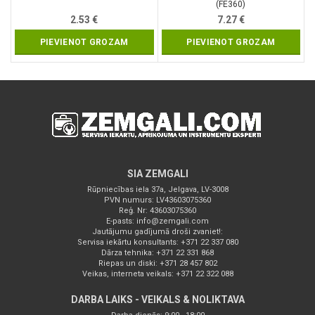
(FE360)
2.53
€
7.27
€
PIEVIENOT GROZAM
PIEVIENOT GROZAM
SIA ZEMGALI
Rūpniecības iela 37a, Jelgava, LV-3008
PVN numurs: LV43603075360
Reģ. Nr: 43603075360
E-pasts:
info@zemgali.com
Jautājumu gadījumā droši zvaniet!:
Servisa iekārtu konsultants: +371 22 337 080
Dārza tehnika: +371 22 331 868
Riepas un diski: +371 28 457 802
Veikas, interneta veikals: +371 22 322 088
DARBA LAIKS - VEIKALS & NOLIKTAVA