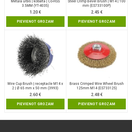
Metāla urbis | kobalta | Co-HSS
Steel Crimp Bevel Brush | M14 | 100
3.5MM (YT-4035)
mm (ES733100P)
1.20
€
2.45
€
PIEVIENOT GROZAM
PIEVIENOT GROZAM
Wire Cup Brush | receptacle M14 x
Brass Crimped Wire Wheel Brush
2 | Ø 65 mm x 50 mm (3993)
125mm M14 (ES733125)
2.60
€
2.48
€
PIEVIENOT GROZAM
PIEVIENOT GROZAM