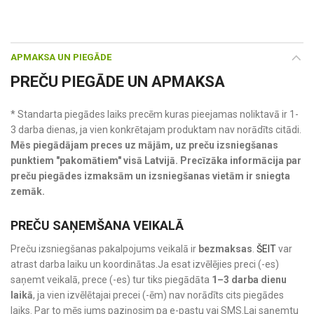
APMAKSA UN PIEGĀDE
PREČU PIEGĀDE UN APMAKSA
* Standarta piegādes laiks precēm kuras pieejamas noliktavā ir 1-
3 darba dienas, ja vien konkrētajam produktam nav norādīts citādi.
Mēs piegādājam preces uz mājām, uz preču izsniegšanas
punktiem "pakomātiem" visā Latvijā. Precīzāka informācija par
preču piegādes izmaksām un izsniegšanas vietām ir sniegta
zemāk.
PREČU SAŅEMŠANA VEIKALĀ
Preču izsniegšanas pakalpojums veikalā ir
bezmaksas
.
ŠEIT
var
atrast darba laiku un koordinātas.Ja esat izvēlējies preci (-es)
saņemt veikalā, prece (-es) tur tiks piegādāta
1–3 darba dienu
laikā
, ja vien izvēlētajai precei (-ēm) nav norādīts cits piegādes
laiks. Par to mēs jums paziņosim pa e-pastu vai SMS.Lai saņemtu