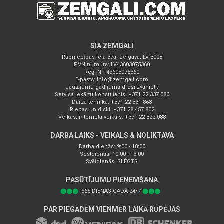
SIA ZEMGALI
Rūpniecības iela 37a, Jelgava, LV-3008
PVN numurs: LV43603075360
Reģ. Nr: 43603075360
E-pasts:
info@zemgali.com
Jautājumu gadījumā droši zvaniet!:
Servisa iekārtu konsultants: +371 22 337 080
Dārza tehnika: +371 22 331 868
Riepas un diski: +371 28 457 802
Veikas, interneta veikals: +371 22 322 088
DARBA LAIKS - VEIKALS & NOLIKTAVA
Darba dienās: 9:00 - 18:00
Sestdienās: 10:00 - 13:00
Svētdienās: SLĒGTS
PASŪTĪJUMU PIEŅEMŠANA
⬤⬤⬤
365.DIENAS GADĀ 24/7
⬤⬤⬤
PAR PIEGĀDĒM VIENMĒR LAIKĀ RŪPĒJAS