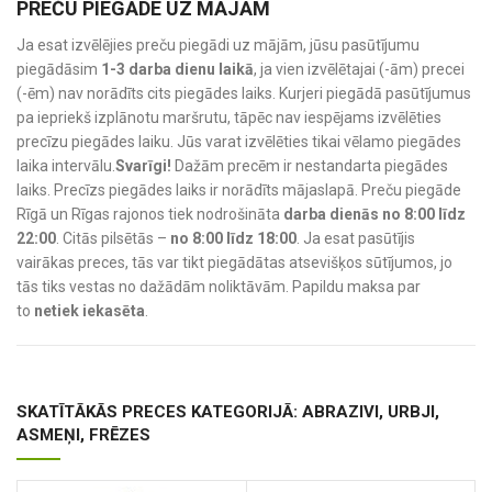
PREČU PIEGĀDE UZ MĀJĀM
Ja esat izvēlējies preču piegādi uz mājām, jūsu pasūtījumu
piegādāsim
1-3 darba dienu laikā
, ja vien izvēlētajai (-ām) precei
(-ēm) nav norādīts cits piegādes laiks. Kurjeri piegādā pasūtījumus
pa iepriekš izplānotu maršrutu, tāpēc nav iespējams izvēlēties
precīzu piegādes laiku. Jūs varat izvēlēties tikai vēlamo piegādes
laika intervālu.
Svarīgi!
Dažām precēm ir nestandarta piegādes
laiks. Precīzs piegādes laiks ir norādīts mājaslapā. Preču piegāde
Rīgā un Rīgas rajonos tiek nodrošināta
darba dienās no 8:00 līdz
22:00
. Citās pilsētās –
no 8:00 līdz 18:00
. Ja esat pasūtījis
vairākas preces, tās var tikt piegādātas atsevišķos sūtījumos, jo
tās tiks vestas no dažādām noliktāvām. Papildu maksa par
to
netiek iekasēta
.
SKATĪTĀKĀS PRECES KATEGORIJĀ: ABRAZIVI, URBJI,
ASMEŅI, FRĒZES