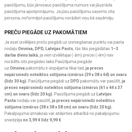
pasūtījumu, būs jānosauc pasūtījuma numurs vai jāuzrāda
pasūtījuma apstiprinājumu. Ja jūsu pasūtījumu saņems cita
persona, noformējot pasūtījumu norādiet viņu kā saņēmēju.
PREČU PIEGĀDE UZ PAKOMĀTIEM
Ja esat izvēlējies preču piegādi uz izsniegšanas punktu vai pasta
nodaļu
Omniva, DPD, Latvijas Pasts
, tās tiks piegādātas
1–3
darba dienu laikā
, ja vien izvēlētajai (-ām) precei (-ēm) nav
norādīts cits piegādes laiks.Pasūtījuma piegāde
uz
Omniva
pakomātu ir iespējama tikai tad,
ja preces
nepārsniedz noteiktos sūtījuma izmērus (39 x 38 x 64) un svaru
(līdz 30 kg).
Pasūtījuma piegādi uz
DPD
pakomātu var pasūtīt,
ja
preces nepārsniedz noteiktos sūtījuma izmērus (61 x 44 x 37
cm) un svaru (līdz 20 kg).
Pasūtījuma piegādi uz
Latvijas
Pasta
nodaļu var pasūtīt,
ja preces nepārsniedz noteiktos
sūtījuma izmērus (38 x 38 x 58 cm) un svaru (līdz 20 kg).
Pakalpojuma izmaksas var atšķirties atkarībā no pakalpojumu
sniedzēja
no 3,99 € līdz 9,99 €
.