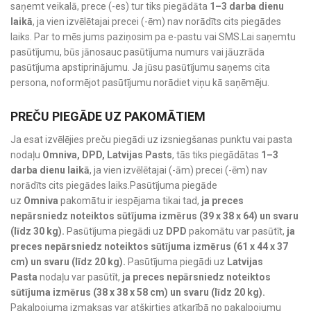
saņemt veikalā, prece (-es) tur tiks piegādāta
1–3 darba dienu
laikā
, ja vien izvēlētajai precei (-ēm) nav norādīts cits piegādes
laiks. Par to mēs jums paziņosim pa e-pastu vai SMS.Lai saņemtu
pasūtījumu, būs jānosauc pasūtījuma numurs vai jāuzrāda
pasūtījuma apstiprinājumu. Ja jūsu pasūtījumu saņems cita
persona, noformējot pasūtījumu norādiet viņu kā saņēmēju.
PREČU PIEGĀDE UZ PAKOMĀTIEM
Ja esat izvēlējies preču piegādi uz izsniegšanas punktu vai pasta
nodaļu
Omniva, DPD, Latvijas Pasts
, tās tiks piegādātas
1–3
darba dienu laikā
, ja vien izvēlētajai (-ām) precei (-ēm) nav
norādīts cits piegādes laiks.Pasūtījuma piegāde
uz
Omniva
pakomātu ir iespējama tikai tad,
ja preces
nepārsniedz noteiktos sūtījuma izmērus (39 x 38 x 64) un svaru
(līdz 30 kg).
Pasūtījuma piegādi uz
DPD
pakomātu var pasūtīt,
ja
preces nepārsniedz noteiktos sūtījuma izmērus (61 x 44 x 37
cm) un svaru (līdz 20 kg).
Pasūtījuma piegādi uz
Latvijas
Pasta
nodaļu var pasūtīt,
ja preces nepārsniedz noteiktos
sūtījuma izmērus (38 x 38 x 58 cm) un svaru (līdz 20 kg).
Pakalpojuma izmaksas var atšķirties atkarībā no pakalpojumu