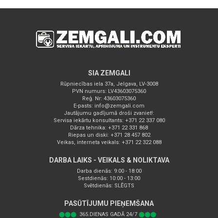
SIA ZEMGALI
Rūpniecības iela 37a, Jelgava, LV-3008
PVN numurs: LV43603075360
Reģ. Nr: 43603075360
E-pasts:
info@zemgali.com
Jautājumu gadījumā droši zvaniet!:
Servisa iekārtu konsultants: +371 22 337 080
Dārza tehnika: +371 22 331 868
Riepas un diski: +371 28 457 802
Veikas, interneta veikals: +371 22 322 088
DARBA LAIKS - VEIKALS & NOLIKTAVA
Darba dienās: 9:00 - 18:00
Sestdienās: 10:00 - 13:00
Svētdienās: SLĒGTS
PASŪTĪJUMU PIEŅEMŠANA
⬤⬤⬤
365.DIENAS GADĀ 24/7
⬤⬤⬤