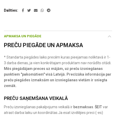
Dalīties
APMAKSA UN PIEGĀDE
PREČU PIEGĀDE UN APMAKSA
* Standarta piegādes laiks precēm kuras pieejamas noliktavā ir 1-
3 darba dienas, ja vien konkrētajam produktam nav norādīts citādi.
Mēs piegādājam preces uz mājām, uz preču izsniegšanas
punktiem "pakomātiem" visā Latvijā. Precīzāka informācija par
preču piegādes izmaksām un izsniegšanas vietām ir sniegta
zemāk.
PREČU SAŅEMŠANA VEIKALĀ
Preču izsniegšanas pakalpojums veikalā ir
bezmaksas
.
ŠEIT
var
atrast darba laiku un koordinātas.Ja esat izvēlējies preci (-es)