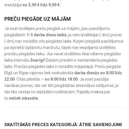
sniedzēja
no 3,99 € līdz 9,99 €
.
PREČU PIEGĀDE UZ MĀJĀM
Ja esat izvēlējies preču piegādi uz mājām, jūsu pasūtījumu
piegādāsim
1-3 darba dienu laikā
, ja vien izvēlētajai (-ām) precei
(-ēm) nav norādīts cits piegādes laiks. Kurjeri piegādā pasūtījumus
pa iepriekš izplānotu maršrutu, tāpēc nav iespējams izvēlēties
precīzu piegādes laiku. Jūs varat izvēlēties tikai vēlamo piegādes
laika intervālu.
Svarīgi!
Dažām precēm ir nestandarta piegādes
laiks. Precīzs piegādes laiks ir norādīts mājaslapā. Preču piegāde
Rīgā un Rīgas rajonos tiek nodrošināta
darba dienās no 8:00 līdz
22:00
. Citās pilsētās –
no 8:00 līdz 18:00
. Ja esat pasūtījis
vairākas preces, tās var tikt piegādātas atsevišķos sūtījumos, jo
tās tiks vestas no dažādām noliktāvām. Papildu maksa par
to
netiek iekasēta
.
SKATĪTĀKĀS PRECES KATEGORIJĀ: ĀTRIE SAVIENOJUMI