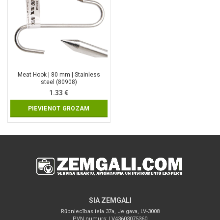
Meat Hook | 80 mm | Stainless
steel (80908)
1.33
€
PIEVIENOT GROZAM
SIA ZEMGALI
Rūpniecības iela 37a, Jelgava, LV-3008
PVN numurs: LV43603075360