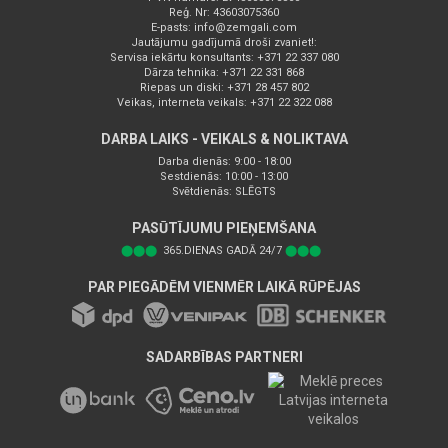
Reģ. Nr: 43603075360
E-pasts:
info@zemgali.com
Jautājumu gadījumā droši zvaniet!:
Servisa iekārtu konsultants: +371 22 337 080
Dārza tehnika: +371 22 331 868
Riepas un diski: +371 28 457 802
Veikas, interneta veikals: +371 22 322 088
DARBA LAIKS - VEIKALS & NOLIKTAVA
Darba dienās: 9:00 - 18:00
Sestdienās: 10:00 - 13:00
Svētdienās: SLĒGTS
PASŪTĪJUMU PIEŅEMŠANA
⬤⬤⬤
365.DIENAS GADĀ 24/7
⬤⬤⬤
PAR PIEGĀDĒM VIENMĒR LAIKĀ RŪPĒJAS
SADARBĪBAS PARTNERI