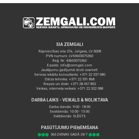
SIA ZEMGALI
Rūpniecības iela 37a, Jelgava, LV-3008
PVN numurs: LV43603075360
Reģ. Nr: 43603075360
E-pasts:
info@zemgali.com
Jautājumu gadījumā droši zvaniet!:
Servisa iekārtu konsultants: +371 22 337 080
Dārza tehnika: +371 22 331 868
Riepas un diski: +371 28 457 802
Veikas, interneta veikals: +371 22 322 088
DARBA LAIKS - VEIKALS & NOLIKTAVA
Darba dienās: 9:00 - 18:00
Sestdienās: 10:00 - 13:00
Svētdienās: SLĒGTS
PASŪTĪJUMU PIEŅEMŠANA
⬤⬤⬤
365.DIENAS GADĀ 24/7
⬤⬤⬤