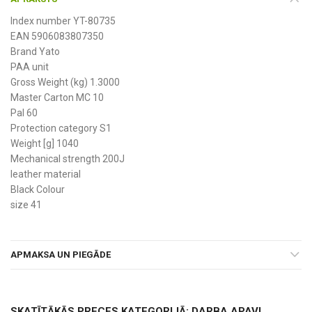
Index number YT-80735
EAN 5906083807350
Brand Yato
PAA unit
Gross Weight (kg) 1.3000
Master Carton MC 10
Pal 60
Protection category S1
Weight [g] 1040
Mechanical strength 200J
leather material
Black Colour
size 41
APMAKSA UN PIEGĀDE
SKATĪTĀKĀS PRECES KATEGORIJĀ: DARBA APAVI