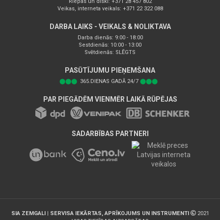
Riepas un diski: +371 28 457 802
Veikas, interneta veikals: +371 22 322 088
DARBA LAIKS - VEIKALS & NOLIKTAVA
Darba dienās: 9:00 - 18:00
Sestdienās: 10:00 - 13:00
Svētdienās: SLĒGTS
PASŪTĪJUMU PIEŅEMŠANA
⬤⬤⬤
365.DIENAS GADĀ 24/7
⬤⬤⬤
PAR PIEGĀDĒM VIENMĒR LAIKĀ RŪPĒJAS
SADARBĪBAS PARTNERI
SIA ZEMGALI | SERVISA IEKĀRTAS, APRĪKOJUMS UN INSTRUMENTI
2021