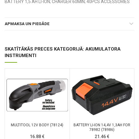
BATTERY 1,5 AH LI-ION; CHARGER 60MIN; 40PCS ACCESSORIES
APMAKSA UN PIEGĀDE
SKATĪTĀKĀS PRECES KATEGORIJĀ: AKUMULATORA
INSTRUMENTI
MULTITOOL 12V BODY (78124)
BATTERY LI-ION 14,4V 1,3AH FOR
78982 (78986)
16.88
€
21.46
€