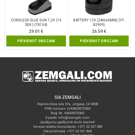
CORDLESS GLUE GUN 7,2V (15
BATTERY 12V (2AH;60MIN) (YT-
SEK.) (78154)
82909)
29.01
€
26.59
€
PIEVIENOT GROZAM
PIEVIENOT GROZAM
SIA ZEMGALI
Rūpniecības iela 37a, Jelgava, LV-3008
PVN numurs: LV43603075360
Reģ. Nr: 43603075360
E-pasts:
info@zemgali.com
Jautājumu gadījumā droši zvaniet!:
Servisa iekārtu konsultants: +371 22 337 080
Dārza tehnika: +371 22 331 868