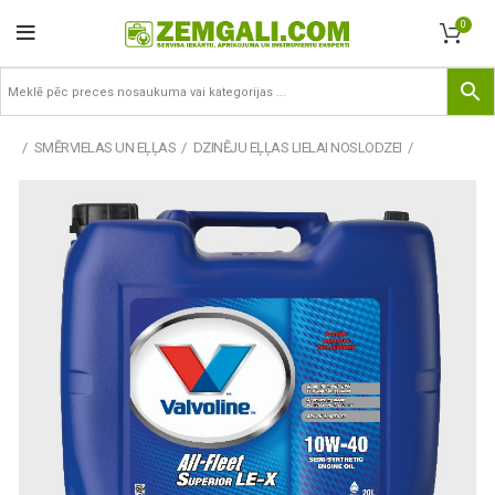
0
SMĒRVIELAS UN EĻĻAS
DZINĒJU EĻĻAS LIELAI NOSLODZEI