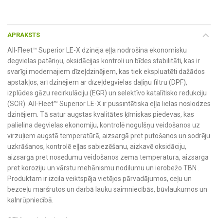
APRAKSTS
All-Fleet™ Superior LE-X dzinēja eļļa nodrošina ekonomisku
degvielas patēriņu, oksidācijas kontroli un bīdes stabilitāti, kas ir
svarīgi modernajiem dīzeļdzinējiem, kas tiek ekspluatēti dažādos
apstākļos, arī dzinējiem ar dīzeļdegvielas daļiņu filtru (DPF),
izplūdes gāzu recirkulāciju (EGR) un selektīvo katalītisko redukciju
(SCR). All-Fleet™ Superior LE-X ir pussintētiska eļļa lielas noslodzes
dzinējiem. Tā satur augstas kvalitātes ķīmiskas piedevas, kas
palielina degvielas ekonomiju, kontrolē nogulšņu veidošanos uz
virzuļiem augstā temperatūrā, aizsargā pret putošanos un sodrēju
uzkrāšanos, kontrolē eļļas sabiezēšanu, aizkavē oksidāciju,
aizsargā pret nosēdumu veidošanos zemā temperatūrā, aizsargā
pret koroziju un vārstu mehānismu nodilumu un ierobežo TBN .
Produktam ir izcila veiktspēja vietējos pārvadājumos, ceļu un
bezceļu maršrutos un darbā lauku saimniecībās, būvlaukumos un
kalnrūpniecībā.