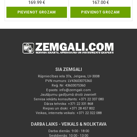
169.99
€
167.00
€
PIEVIENOT GROZAM
PIEVIENOT GROZAM
SIA ZEMGALI
Rūpniecības iela 37a, Jelgava, LV-3008
PVN numurs: LV43603075360
Reģ. Nr: 43603075360
E-pasts:
info@zemgali.com
Jautājumu gadījumā droši zvaniet!:
Servisa iekārtu konsultants: +371 22 337 080
Dārza tehnika: +371 22 331 868
Riepas un diski: +371 28 457 802
Veikas, interneta veikals: +371 22 322 088
DARBA LAIKS - VEIKALS & NOLIKTAVA
Darba dienās: 9:00 - 18:00
Sestdienās: 10:00 - 13:00