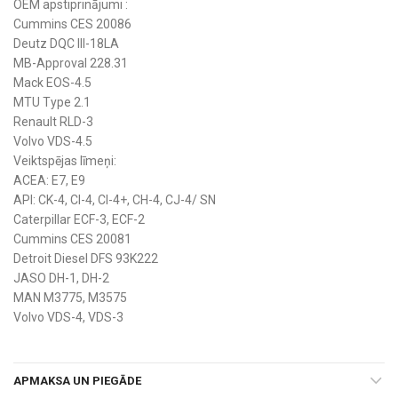
OEM apstiprinājumi :
Cummins CES 20086
Deutz DQC III-18LA
MB-Approval 228.31
Mack EOS-4.5
MTU Type 2.1
Renault RLD-3
Volvo VDS-4.5
Veiktspējas līmeņi:
ACEA: E7, E9
API: CK-4, CI-4, CI-4+, CH-4, CJ-4/ SN
Caterpillar ECF-3, ECF-2
Cummins CES 20081
Detroit Diesel DFS 93K222
JASO DH-1, DH-2
MAN M3775, M3575
Volvo VDS-4, VDS-3
APMAKSA UN PIEGĀDE