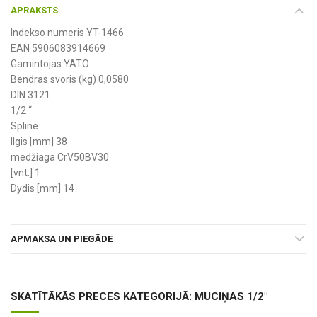
APRAKSTS
Indekso numeris YT-1466
EAN 5906083914669
Gamintojas YATO
Bendras svoris (kg) 0,0580
DIN 3121
1/2 “
Spline
Ilgis [mm] 38
medžiaga CrV50BV30
[vnt.] 1
Dydis [mm] 14
APMAKSA UN PIEGĀDE
SKATĪTĀKĀS PRECES KATEGORIJĀ: MUCIŅAS 1/2"