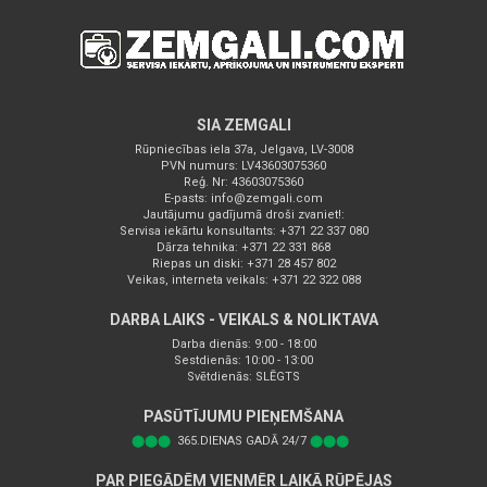
SIA ZEMGALI
Rūpniecības iela 37a, Jelgava, LV-3008
PVN numurs: LV43603075360
Reģ. Nr: 43603075360
E-pasts:
info@zemgali.com
Jautājumu gadījumā droši zvaniet!:
Servisa iekārtu konsultants: +371 22 337 080
Dārza tehnika: +371 22 331 868
Riepas un diski: +371 28 457 802
Veikas, interneta veikals: +371 22 322 088
DARBA LAIKS - VEIKALS & NOLIKTAVA
Darba dienās: 9:00 - 18:00
Sestdienās: 10:00 - 13:00
Svētdienās: SLĒGTS
PASŪTĪJUMU PIEŅEMŠANA
⬤⬤⬤
365.DIENAS GADĀ 24/7
⬤⬤⬤
PAR PIEGĀDĒM VIENMĒR LAIKĀ RŪPĒJAS