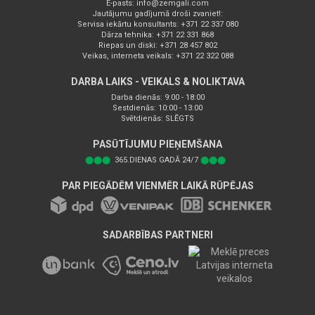
E-pasts:
info@zemgali.com
Jautājumu gadījumā droši zvaniet!:
Servisa iekārtu konsultants: +371 22 337 080
Dārza tehnika: +371 22 331 868
Riepas un diski: +371 28 457 802
Veikas, interneta veikals: +371 22 322 088
DARBA LAIKS - VEIKALS & NOLIKTAVA
Darba dienās: 9:00 - 18:00
Sestdienās: 10:00 - 13:00
Svētdienās: SLĒGTS
PASŪTĪJUMU PIEŅEMŠANA
⬤⬤⬤
365.DIENAS GADĀ 24/7
⬤⬤⬤
PAR PIEGĀDĒM VIENMĒR LAIKĀ RŪPĒJAS
SADARBĪBAS PARTNERI