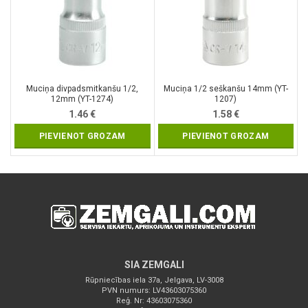
Muciņa divpadsmitkanšu 1/2,
Muciņa 1/2 seškanšu 14mm (YT-
12mm (YT-1274)
1207)
1.46
€
1.58
€
PIEVIENOT GROZAM
PIEVIENOT GROZAM
SIA ZEMGALI
Rūpniecības iela 37a, Jelgava, LV-3008
PVN numurs: LV43603075360
Reģ. Nr: 43603075360