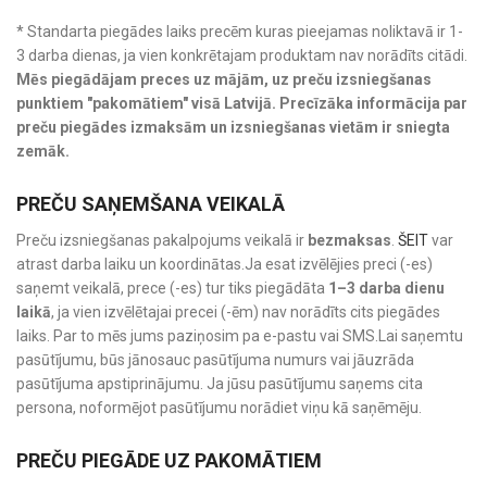
* Standarta piegādes laiks precēm kuras pieejamas noliktavā ir 1-
3 darba dienas, ja vien konkrētajam produktam nav norādīts citādi.
Mēs piegādājam preces uz mājām, uz preču izsniegšanas
punktiem "pakomātiem" visā Latvijā. Precīzāka informācija par
preču piegādes izmaksām un izsniegšanas vietām ir sniegta
zemāk.
PREČU SAŅEMŠANA VEIKALĀ
Preču izsniegšanas pakalpojums veikalā ir
bezmaksas
.
ŠEIT
var
atrast darba laiku un koordinātas.Ja esat izvēlējies preci (-es)
saņemt veikalā, prece (-es) tur tiks piegādāta
1–3 darba dienu
laikā
, ja vien izvēlētajai precei (-ēm) nav norādīts cits piegādes
laiks. Par to mēs jums paziņosim pa e-pastu vai SMS.Lai saņemtu
pasūtījumu, būs jānosauc pasūtījuma numurs vai jāuzrāda
pasūtījuma apstiprinājumu. Ja jūsu pasūtījumu saņems cita
persona, noformējot pasūtījumu norādiet viņu kā saņēmēju.
PREČU PIEGĀDE UZ PAKOMĀTIEM