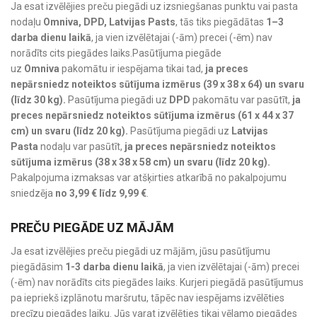
Ja esat izvēlējies preču piegādi uz izsniegšanas punktu vai pasta
nodaļu
Omniva, DPD, Latvijas Pasts
, tās tiks piegādātas
1–3
darba dienu laikā
, ja vien izvēlētajai (-ām) precei (-ēm) nav
norādīts cits piegādes laiks.Pasūtījuma piegāde
uz
Omniva
pakomātu ir iespējama tikai tad,
ja preces
nepārsniedz noteiktos sūtījuma izmērus (39 x 38 x 64) un svaru
(līdz 30 kg).
Pasūtījuma piegādi uz
DPD
pakomātu var pasūtīt,
ja
preces nepārsniedz noteiktos sūtījuma izmērus (61 x 44 x 37
cm) un svaru (līdz 20 kg).
Pasūtījuma piegādi uz
Latvijas
Pasta
nodaļu var pasūtīt,
ja preces nepārsniedz noteiktos
sūtījuma izmērus (38 x 38 x 58 cm) un svaru (līdz 20 kg).
Pakalpojuma izmaksas var atšķirties atkarībā no pakalpojumu
sniedzēja
no 3,99 € līdz 9,99 €
.
PREČU PIEGĀDE UZ MĀJĀM
Ja esat izvēlējies preču piegādi uz mājām, jūsu pasūtījumu
piegādāsim
1-3 darba dienu laikā
, ja vien izvēlētajai (-ām) precei
(-ēm) nav norādīts cits piegādes laiks. Kurjeri piegādā pasūtījumus
pa iepriekš izplānotu maršrutu, tāpēc nav iespējams izvēlēties
precīzu piegādes laiku. Jūs varat izvēlēties tikai vēlamo piegādes