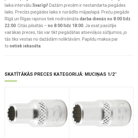
laika intervālu.
Svarīgi!
Dažām precēm ir nestandarta piegādes
laiks. Precīzs piegādes laiks ir norādīts mājaslapā. Preču piegāde
Rīgā un Rīgas rajonos tiek nodrošināta
darba dienās no 8:00 līdz
22:00
. Citās pilsētās –
no 8:00 līdz 18:00
. Ja esat pasūtījis
vairākas preces, tās var tikt piegādātas atsevišķos sūtījumos, jo
tās tiks vestas no dažādām noliktāvām. Papildu maksa par
to
netiek iekasēta
.
SKATĪTĀKĀS PRECES KATEGORIJĀ: MUCIŅAS 1/2"