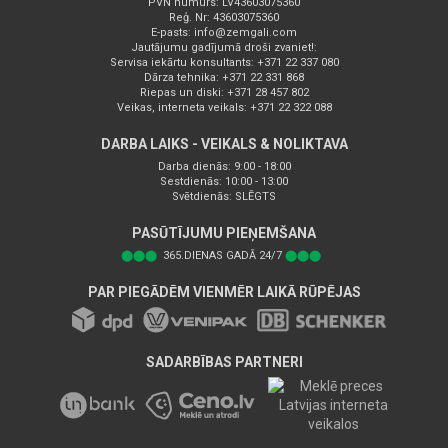
PVN numurs: LV43603075360
Reģ. Nr: 43603075360
E-pasts:
info@zemgali.com
Jautājumu gadījumā droši zvaniet!:
Servisa iekārtu konsultants: +371 22 337 080
Dārza tehnika: +371 22 331 868
Riepas un diski: +371 28 457 802
Veikas, interneta veikals: +371 22 322 088
DARBA LAIKS - VEIKALS & NOLIKTAVA
Darba dienās: 9:00 - 18:00
Sestdienās: 10:00 - 13:00
Svētdienās: SLĒGTS
PASŪTĪJUMU PIEŅEMŠANA
⬤⬤⬤
365.DIENAS GADĀ 24/7
⬤⬤⬤
PAR PIEGĀDĒM VIENMĒR LAIKĀ RŪPĒJAS
SADARBĪBAS PARTNERI