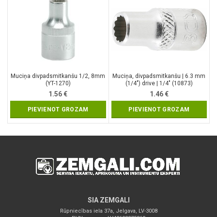
Muciņa divpadsmitkanšu 1/2, 8mm
Muciņa, divpadsmitkanšu | 6.3 mm
(YT-1270)
(1/4″) drive | 1/4″ (10873)
1.56
€
1.46
€
PIEVIENOT GROZAM
PIEVIENOT GROZAM
SIA ZEMGALI
Rūpniecības iela 37a, Jelgava, LV-3008