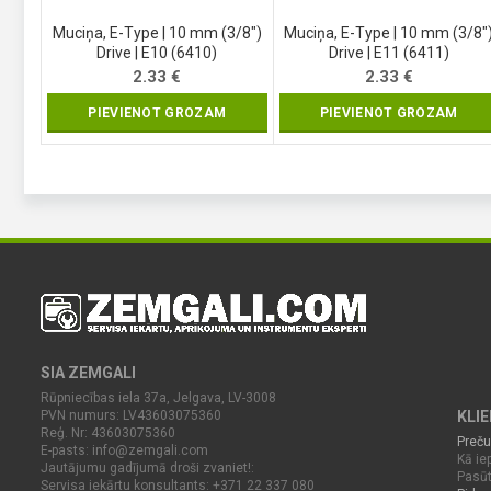
Muciņa, E-Type | 10 mm (3/8″)
Muciņa, E-Type | 10 mm (3/8″
Drive | E10 (6410)
Drive | E11 (6411)
2.33
€
2.33
€
PIEVIENOT GROZAM
PIEVIENOT GROZAM
SIA ZEMGALI
Rūpniecības iela 37a, Jelgava, LV-3008
PVN numurs: LV43603075360
KLI
Reģ. Nr: 43603075360
Preču
E-pasts:
info@zemgali.com
Kā iep
Jautājumu gadījumā droši zvaniet!:
Pasūt
Servisa iekārtu konsultants: +371 22 337 080