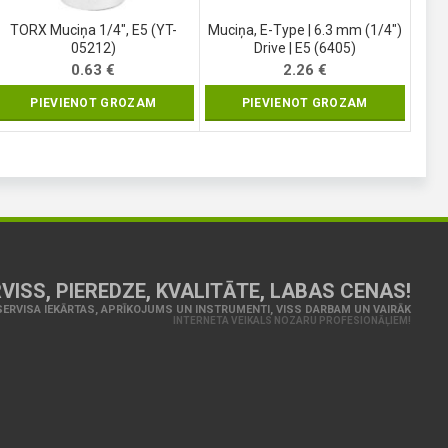
TORX Muciņa 1/4″, E5 (YT-
Muciņa, E-Type | 6.3 mm (1/4″)
05212)
Drive | E5 (6405)
0.63
€
2.26
€
PIEVIENOT GROZAM
PIEVIENOT GROZAM
VISS, PIEREDZE, KVALITĀTE, LABAS CENAS!
ERVISA IEKĀRTAS, APRĪKOJUMS UN INSTRUMENTI, VISS DARBAM UN VAIRĀK
INTERNETA VEIKALS NOZARU PROFESIONĀĻIEM!