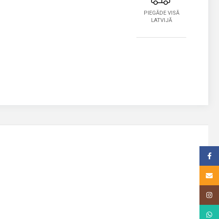
PIEGĀDE VISĀ
LATVIJĀ
Face
Email
Insta
What