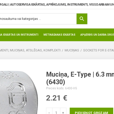
MGALI | AUTOSERVISA IEKĀRTAS, APRĪKOJUMS, INSTRUMENTI, VISS DARBAM UN
SA IEKĀRTAS UN INSTRUMENTI
METINĀŠANAS IEKĀRTAS
APĢĒRBS UN DARBA DROŠ
ENTI, MUCIŅAS, ATSLĒGAS, KOMPLEKTI
MUCIŅAS
SOCKETS FOR E-ST
Muciņa, E-Type | 6.3 mm
(6430)
Preces kods: 6430-VG
2.21
€
PIEVIENOT GROZAM