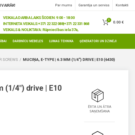
 VAIRĀK!
Par mums
Garantija un serviss
Kontakti
VEIKALA DARBA LAIKS ŠODIEN: 9:00 - 18:00
0
0.00
€
INTERNETA VEIKALS:
+371 22 322 088|+371 22 331 868
VEIKALS & NOLIKTAVA:
Rūpniecības iela 37a,
Jelgava, LV-3008
ĪBAI
DARBNĪCU MĒBELES
LUMAG TEHNIKA
ĢENERATORI UN DZINĒJI
AR SCREWS
MUCIŅA, E-TYPE | 6.3 MM (1/4″) DRIVE | E10 (6430)
 (1/4″) drive | E10
ĒRTA UN ĀTRA
SAŅEMŠANA