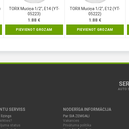
)
TORX Muciņa 1/2″, E14 (YT-
TORX Muciņa 1/2″, E12 (YT-
05223)
05222)
1.88
€
1.88
€
PIEVIENOT GROZAM
PIEVIENOT GROZAM
SER
AUTO S
ENTU SERVISS
NODERĪGA INFORMĀCIJA
 līzings
Par SIA ZEMGALI
irkties?
Vakances
ījuma status
Privātuma politika