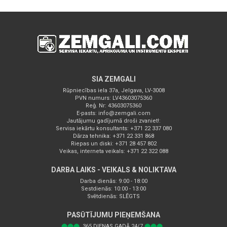
SIA ZEMGALI
Rūpniecības iela 37a, Jelgava, LV-3008
PVN numurs: LV43603075360
Reģ. Nr: 43603075360
E-pasts:
info@zemgali.com
Jautājumu gadījumā droši zvaniet!:
Servisa iekārtu konsultants: +371 22 337 080
Dārza tehnika: +371 22 331 868
Riepas un diski: +371 28 457 802
Veikas, interneta veikals: +371 22 322 088
DARBA LAIKS - VEIKALS & NOLIKTAVA
Darba dienās: 9:00 - 18:00
Sestdienās: 10:00 - 13:00
Svētdienās: SLĒGTS
PASŪTĪJUMU PIEŅEMŠANA
⬤⬤⬤
365.DIENAS GADĀ 24/7
⬤⬤⬤