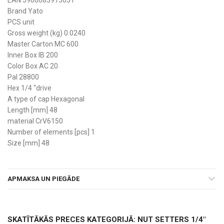
Brand Yato
PCS unit
Gross weight (kg) 0.0240
Master Carton MC 600
Inner Box IB 200
Color Box AC 20
Pal 28800
Hex 1/4 “drive
A type of cap Hexagonal
Length [mm] 48
material CrV6150
Number of elements [pcs] 1
Size [mm] 48
APMAKSA UN PIEGĀDE
SKATĪTĀKĀS PRECES KATEGORIJĀ: NUT SETTERS 1/4"