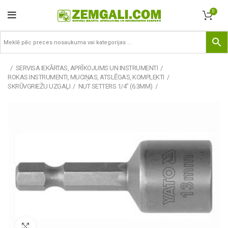
0
SERVISA IEKĀRTAS, APRĪKOJUMS UN INSTRUMENTI
ROKAS INSTRUMENTI, MUCIŅAS, ATSLĒGAS, KOMPLEKTI
SKRŪVGRIEŽU UZGAĻI
NUT SETTERS 1/4" (6.3MM)
Pietuvināt