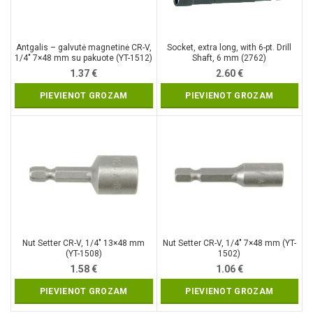
Antgalis – galvutė magnetinė CR-V,
Socket, extra long, with 6-pt. Drill
1/4″ 7×48 mm su pakuote (YT-1512)
Shaft, 6 mm (2762)
1.37
€
2.60
€
PIEVIENOT GROZAM
PIEVIENOT GROZAM
Nut Setter CR-V, 1/4″ 13×48 mm
Nut Setter CR-V, 1/4″ 7×48 mm (YT-
(YT-1508)
1502)
1.58
€
1.06
€
PIEVIENOT GROZAM
PIEVIENOT GROZAM