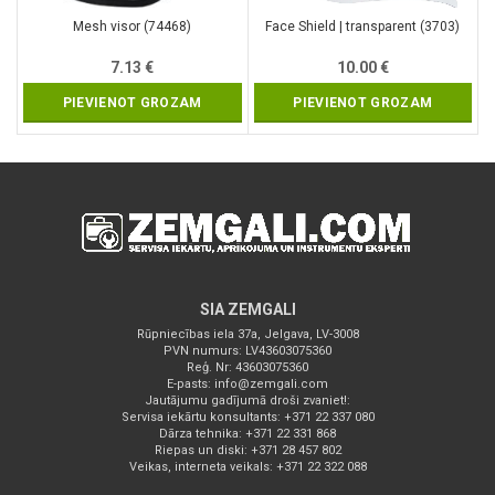
Mesh visor (74468)
Face Shield | transparent (3703)
7.13
€
10.00
€
PIEVIENOT GROZAM
PIEVIENOT GROZAM
SIA ZEMGALI
Rūpniecības iela 37a, Jelgava, LV-3008
PVN numurs: LV43603075360
Reģ. Nr: 43603075360
E-pasts:
info@zemgali.com
Jautājumu gadījumā droši zvaniet!:
Servisa iekārtu konsultants: +371 22 337 080
Dārza tehnika: +371 22 331 868
Riepas un diski: +371 28 457 802
Veikas, interneta veikals: +371 22 322 088