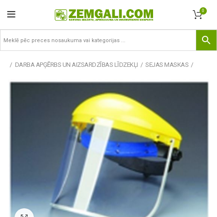
0
DARBA APĢĒRBS UN AIZSARDZĪBAS LĪDZEKĻI
SEJAS MASKAS