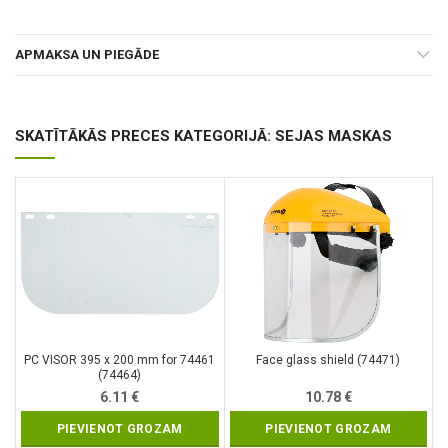
APMAKSA UN PIEGĀDE
SKATĪTĀKĀS PRECES KATEGORIJĀ: SEJAS MASKAS
PC VISOR 395 x 200 mm for 74461
Face glass shield (74471)
(74464)
6.11
€
10.78
€
PIEVIENOT GROZAM
PIEVIENOT GROZAM