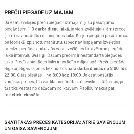
PREČU PIEGĀDE UZ MĀJĀM
Ja esat izvēlējies preču piegādi uz mājām, jūsu pasūtījumu
piegādāsim
1-3 darba dienu laikā
, ja vien izvēlētajai (-ām) precei
(-ēm) nav norādīts cits piegādes laiks. Kurjeri piegādā pasūtījumus
pa iepriekš izplānotu maršrutu, tāpēc nav iespējams izvēlēties
precīzu piegādes laiku. Jūs varat izvēlēties tikai vēlamo piegādes
laika intervālu.
Svarīgi!
Dažām precēm ir nestandarta piegādes
laiks. Precīzs piegādes laiks ir norādīts mājaslapā. Preču piegāde
Rīgā un Rīgas rajonos tiek nodrošināta
darba dienās no 8:00 līdz
22:00
. Citās pilsētās –
no 8:00 līdz 18:00
. Ja esat pasūtījis
vairākas preces, tās var tikt piegādātas atsevišķos sūtījumos, jo
tās tiks vestas no dažādām noliktāvām. Papildu maksa par
to
netiek iekasēta
.
SKATĪTĀKĀS PRECES KATEGORIJĀ: ĀTRIE SAVIENOJUMI
UN GAISA SAVIENOJUMI