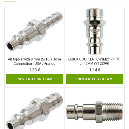
Air Nipple with 8 mm (5/16″) Hose
QUICK COUPLER 1/4″(M)x1/4″(M)
Connection | USA / France
L=45MM (YT-2399)
Standard (7061)
1.33
€
1.14
€
PIEVIENOT GROZAM
PIEVIENOT GROZAM