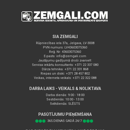
SIA ZEMGALI
Rūpniecības iela 37a, Jelgava, LV-3008
PVN numurs: LV43603075360
Reģ. Nr: 43603075360
E-pasts:
info@zemgali.com
Jautājumu gadījumā droši zvaniet!:
Servisa iekārtu konsultants: +371 22 337 080
Dārza tehnika: +371 22 331 868
Riepas un diski: +371 28 457 802
Veikas, interneta veikals: +371 22 322 088
DARBA LAIKS - VEIKALS & NOLIKTAVA
Darba dienās: 9:00 - 18:00
Sestdienās: 10:00 - 13:00
Svētdienās: SLĒGTS
PASŪTĪJUMU PIEŅEMŠANA
⬤⬤⬤
365.DIENAS GADĀ 24/7
⬤⬤⬤