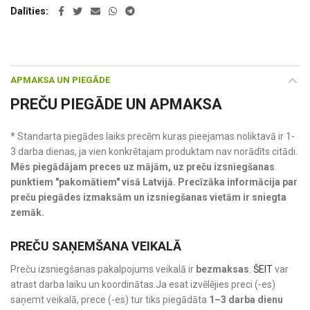
Dalīties
APMAKSA UN PIEGĀDE
PREČU PIEGĀDE UN APMAKSA
* Standarta piegādes laiks precēm kuras pieejamas noliktavā ir 1-
3 darba dienas, ja vien konkrētajam produktam nav norādīts citādi.
Mēs piegādājam preces uz mājām, uz preču izsniegšanas
punktiem "pakomātiem" visā Latvijā. Precīzāka informācija par
preču piegādes izmaksām un izsniegšanas vietām ir sniegta
zemāk.
PREČU SAŅEMŠANA VEIKALĀ
Preču izsniegšanas pakalpojums veikalā ir
bezmaksas
.
ŠEIT
var
atrast darba laiku un koordinātas.Ja esat izvēlējies preci (-es)
saņemt veikalā, prece (-es) tur tiks piegādāta
1–3 darba dienu