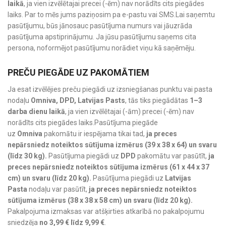
laikā
, ja vien izvēlētajai precei (-ēm) nav norādīts cits piegādes
laiks. Par to mēs jums paziņosim pa e-pastu vai SMS.Lai saņemtu
pasūtījumu, būs jānosauc pasūtījuma numurs vai jāuzrāda
pasūtījuma apstiprinājumu. Ja jūsu pasūtījumu saņems cita
persona, noformējot pasūtījumu norādiet viņu kā saņēmēju.
PREČU PIEGĀDE UZ PAKOMĀTIEM
Ja esat izvēlējies preču piegādi uz izsniegšanas punktu vai pasta
nodaļu
Omniva, DPD, Latvijas Pasts
, tās tiks piegādātas
1–3
darba dienu laikā
, ja vien izvēlētajai (-ām) precei (-ēm) nav
norādīts cits piegādes laiks.Pasūtījuma piegāde
uz
Omniva
pakomātu ir iespējama tikai tad,
ja preces
nepārsniedz noteiktos sūtījuma izmērus (39 x 38 x 64) un svaru
(līdz 30 kg).
Pasūtījuma piegādi uz
DPD
pakomātu var pasūtīt,
ja
preces nepārsniedz noteiktos sūtījuma izmērus (61 x 44 x 37
cm) un svaru (līdz 20 kg).
Pasūtījuma piegādi uz
Latvijas
Pasta
nodaļu var pasūtīt,
ja preces nepārsniedz noteiktos
sūtījuma izmērus (38 x 38 x 58 cm) un svaru (līdz 20 kg).
Pakalpojuma izmaksas var atšķirties atkarībā no pakalpojumu
sniedzēja
no 3,99 € līdz 9,99 €
.