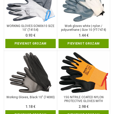
WORKING GLOVES GCNI0610 SIZE
Work gloves white | nylon /
10′ (74154)
polyurethane | Size 10 (YT-7474)
0.93
€
1.44
€
PIEVIENOT GROZAM
PIEVIENOT GROZAM
Working Gloves, Black 10″ (74080)
15G NITRILE COATED NYLON
PROTECTIVE GLOVES WITH
COATING FOR SMARTPHONE
1.18
€
2.98
€
HANDLING SIZE 8 (YT-74754)