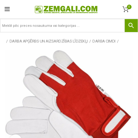
0
DARBA APĢĒRBS UN AIZSARDZĪBAS LĪDZEKĻI
DARBA CIMDI