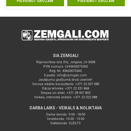
PIEVIENOT GROZAM
PIEVIENOT GROZAM
SIA ZEMGALI
Rūpniecības iela 37a, Jelgava, LV-3008
PVN numurs: LV43603075360
Reģ. Nr: 43603075360
E-pasts:
info@zemgali.com
Jautājumu gadījumā droši zvaniet!:
Servisa iekārtu konsultants: +371 22 337 080
Dārza tehnika: +371 22 331 868
Riepas un diski: +371 28 457 802
Veikas, interneta veikals: +371 22 322 088
DARBA LAIKS - VEIKALS & NOLIKTAVA
Darba dienās: 9:00 - 18:00
Sestdienās: 10:00 - 13:00
Svētdienās: SLĒGTS