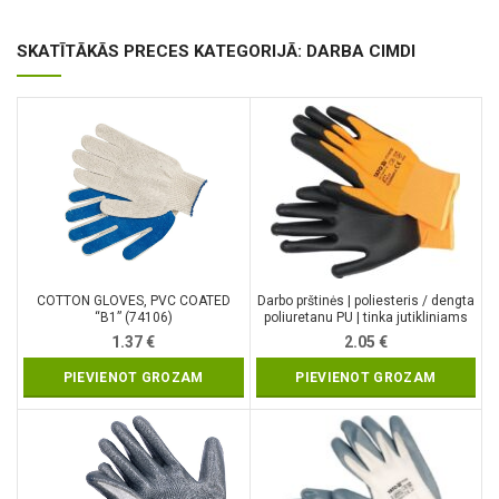
SKATĪTĀKĀS PRECES KATEGORIJĀ: DARBA CIMDI
COTTON GLOVES, PVC COATED
Darbo prštinės | poliesteris / dengta
“B1” (74106)
poliuretanu PU | tinka jutikliniams
ekranaims | 9 dydis (YT-74752)
1.37
€
2.05
€
PIEVIENOT GROZAM
PIEVIENOT GROZAM