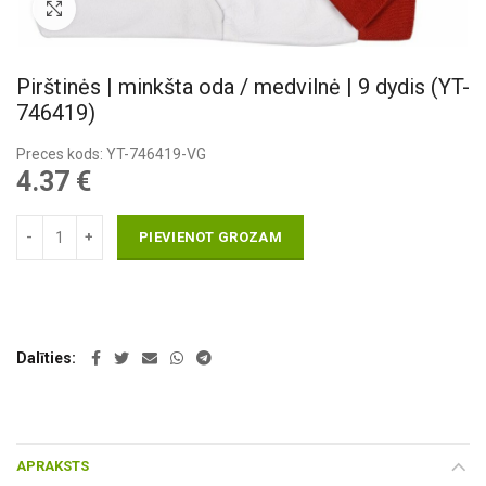
Pietuvināt
Pirštinės | minkšta oda / medvilnė | 9 dydis (YT-
746419)
Preces kods: YT-746419-VG
4.37
€
PIEVIENOT GROZAM
Dalīties
APRAKSTS