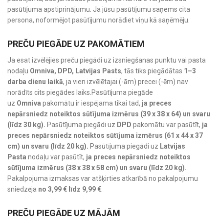
pasūtījuma apstiprinājumu. Ja jūsu pasūtījumu saņems cita
persona, noformējot pasūtījumu norādiet viņu kā saņēmēju.
PREČU PIEGĀDE UZ PAKOMĀTIEM
Ja esat izvēlējies preču piegādi uz izsniegšanas punktu vai pasta
nodaļu
Omniva, DPD, Latvijas Pasts
, tās tiks piegādātas
1–3
darba dienu laikā
, ja vien izvēlētajai (-ām) precei (-ēm) nav
norādīts cits piegādes laiks.Pasūtījuma piegāde
uz
Omniva
pakomātu ir iespējama tikai tad,
ja preces
nepārsniedz noteiktos sūtījuma izmērus (39 x 38 x 64) un svaru
(līdz 30 kg).
Pasūtījuma piegādi uz
DPD
pakomātu var pasūtīt,
ja
preces nepārsniedz noteiktos sūtījuma izmērus (61 x 44 x 37
cm) un svaru (līdz 20 kg).
Pasūtījuma piegādi uz
Latvijas
Pasta
nodaļu var pasūtīt,
ja preces nepārsniedz noteiktos
sūtījuma izmērus (38 x 38 x 58 cm) un svaru (līdz 20 kg).
Pakalpojuma izmaksas var atšķirties atkarībā no pakalpojumu
sniedzēja
no 3,99 € līdz 9,99 €
.
PREČU PIEGĀDE UZ MĀJĀM