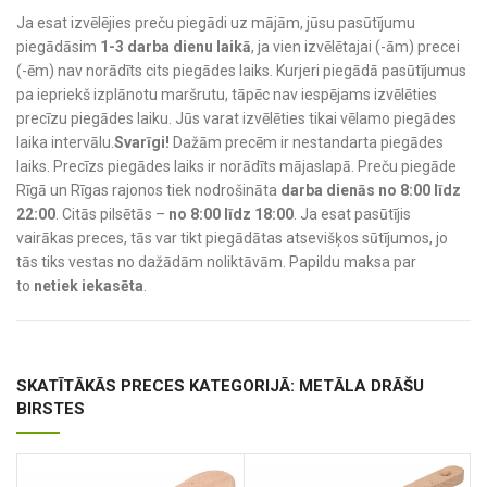
Ja esat izvēlējies preču piegādi uz mājām, jūsu pasūtījumu
piegādāsim
1-3 darba dienu laikā
, ja vien izvēlētajai (-ām) precei
(-ēm) nav norādīts cits piegādes laiks. Kurjeri piegādā pasūtījumus
pa iepriekš izplānotu maršrutu, tāpēc nav iespējams izvēlēties
precīzu piegādes laiku. Jūs varat izvēlēties tikai vēlamo piegādes
laika intervālu.
Svarīgi!
Dažām precēm ir nestandarta piegādes
laiks. Precīzs piegādes laiks ir norādīts mājaslapā. Preču piegāde
Rīgā un Rīgas rajonos tiek nodrošināta
darba dienās no 8:00 līdz
22:00
. Citās pilsētās –
no 8:00 līdz 18:00
. Ja esat pasūtījis
vairākas preces, tās var tikt piegādātas atsevišķos sūtījumos, jo
tās tiks vestas no dažādām noliktāvām. Papildu maksa par
to
netiek iekasēta
.
SKATĪTĀKĀS PRECES KATEGORIJĀ: METĀLA DRĀŠU
BIRSTES