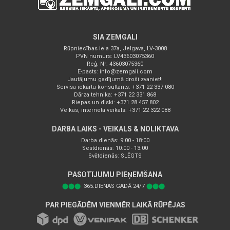
SIA ZEMGALI
Rūpniecības iela 37a, Jelgava, LV-3008
PVN numurs: LV43603075360
Reģ. Nr: 43603075360
E-pasts:
info@zemgali.com
Jautājumu gadījumā droši zvaniet!:
Servisa iekārtu konsultants: +371 22 337 080
Dārza tehnika: +371 22 331 868
Riepas un diski: +371 28 457 802
Veikas, interneta veikals: +371 22 322 088
DARBA LAIKS - VEIKALS & NOLIKTAVA
Darba dienās: 9:00 - 18:00
Sestdienās: 10:00 - 13:00
Svētdienās: SLĒGTS
PASŪTĪJUMU PIEŅEMŠANA
⬤⬤⬤
365.DIENAS GADĀ 24/7
⬤⬤⬤
PAR PIEGĀDĒM VIENMĒR LAIKĀ RŪPĒJAS