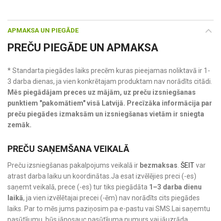
APMAKSA UN PIEGĀDE
PREČU PIEGĀDE UN APMAKSA
* Standarta piegādes laiks precēm kuras pieejamas noliktavā ir 1-
3 darba dienas, ja vien konkrētajam produktam nav norādīts citādi.
Mēs piegādājam preces uz mājām, uz preču izsniegšanas
punktiem "pakomātiem" visā Latvijā. Precīzāka informācija par
preču piegādes izmaksām un izsniegšanas vietām ir sniegta
zemāk.
PREČU SAŅEMŠANA VEIKALĀ
Preču izsniegšanas pakalpojums veikalā ir
bezmaksas
.
ŠEIT
var
atrast darba laiku un koordinātas.Ja esat izvēlējies preci (-es)
saņemt veikalā, prece (-es) tur tiks piegādāta
1–3 darba dienu
laikā
, ja vien izvēlētajai precei (-ēm) nav norādīts cits piegādes
laiks. Par to mēs jums paziņosim pa e-pastu vai SMS.Lai saņemtu
pasūtījumu, būs jānosauc pasūtījuma numurs vai jāuzrāda