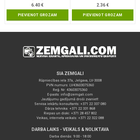
6.40
€
2.36
€
PIEVIENOT GROZAM
PIEVIENOT GROZAM
SIA ZEMGALI
Rūpniecības iela 37a, Jelgava, LV-3008
PVN numurs: LV43603075360
Reģ. Nr: 43603075360
E-pasts:
info@zemgali.com
Jautājumu gadījumā droši zvaniet!:
Servisa iekārtu konsultants: +371 22 337 080
Dārza tehnika: +371 22 331 868
Riepas un diski: +371 28 457 802
Veikas, interneta veikals: +371 22 322 088
DARBA LAIKS - VEIKALS & NOLIKTAVA
Darba dienās: 9:00 - 18:00