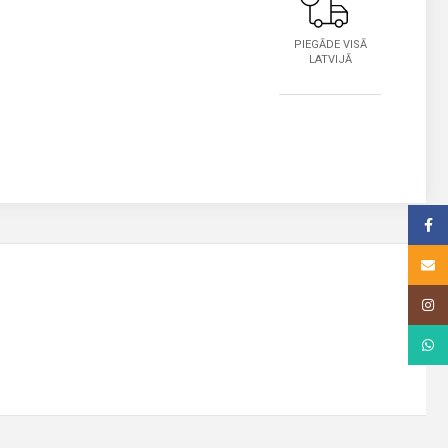
PIEGĀDE VISĀ
LATVIJĀ
Face
Email
Insta
What