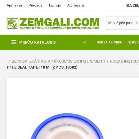
SIA ZE
Apmaksa
Piegāde
Līzings
Atgriešana
PREČU KATALOGS
DĀRZA TEHNIKA
SERVI
SERVISA IEKĀRTAS, APRĪKOJUMS UN INSTRUMENTI
ROKAS INSTRUM
PTFE SEAL TAPE | 10 M | 2 PCS. (8582)