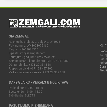
SIA ZEMGALI
Rūpniecības iela 37a, Jelgava, LV-3008
PVN numurs: LV43603075360
KLI
Reģ. Nr: 43603075360
Preču
E-pasts:
info@zemgali.com
Kā iep
Jautājumu gadījumā droši zvaniet!:
Pasūt
Servisa iekārtu konsultants: +371 22 337 080
Pirku
Dārza tehnika: +371 22 331 868
Garan
Riepas un diski: +371 28 457 802
Piegā
Veikas, interneta veikals: +371 22 322 088
DARBA LAIKS - VEIKALS & NOLIKTAVA
Darba dienās: 9:00 - 18:00
Sestdienās: 10:00 - 13:00
Svētdienās: SLĒGTS
PASŪTĪJUMU PIEŅEMŠANA