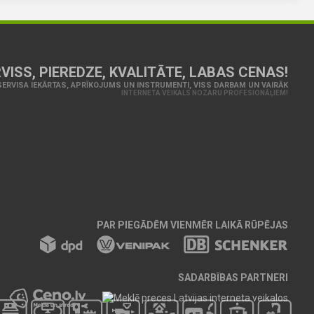
VISS, PIEREDZE, KVALITĀTE, LABAS CENAS!
ERVISA IEKĀRTAS, APRĪKOJUMS UN INSTRUMENTI, VISS DARBAM UN VAIRĀK
INTERNETA VEIKALS NOZARU PROFESIONĀĻIEM!
PAR PIEGĀDĒM VIENMĒR LAIKĀ RŪPĒJAS
SADARBĪBAS PARTNERI