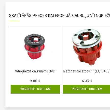
SKATĪTĀKĀS PRECES KATEGORIJĀ: CAURUĻU VĪTŅGRIE
Vītņgriezis caurulēm | 3/8″
Ratchet die stock 1″ (EQ-7435
9.80
€
6.37
€
PIEVIENOT GROZAM
PIEVIENOT GROZAM