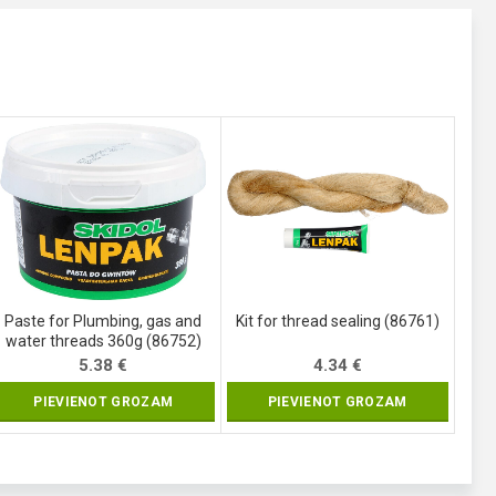
Paste for Plumbing, gas and
Kit for thread sealing (86761)
water threads 360g (86752)
5.38
€
4.34
€
PIEVIENOT GROZAM
PIEVIENOT GROZAM