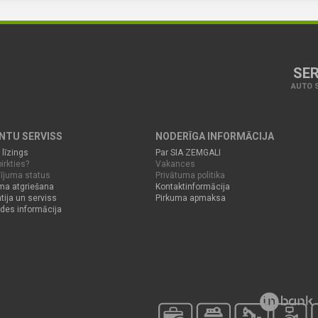
SER
AUTO S
ENTU SERVISS
NODERĪGA INFORMĀCIJA
 līzings
Par SIA ZEMGALI
irkties?
Vakances
ījuma status
Privātuma politika
ma atgriešana
Kontaktinformācija
tija un serviss
Pirkuma apmaksa
des informācija