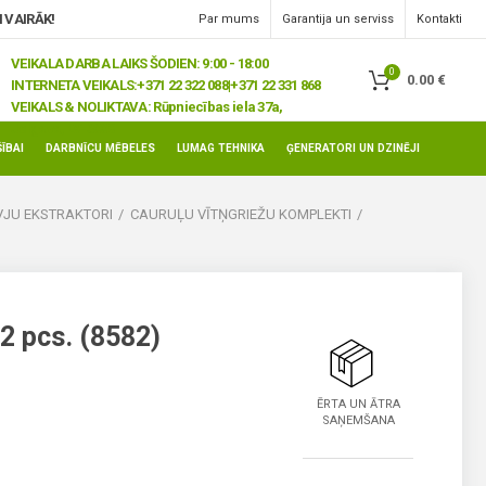
 VAIRĀK!
Par mums
Garantija un serviss
Kontakti
VEIKALA DARBA LAIKS ŠODIEN: 9:00 - 18:00
0
0.00
€
INTERNETA VEIKALS:
+371 22 322 088|+371 22 331 868
VEIKALS & NOLIKTAVA:
Rūpniecības iela 37a,
Jelgava, LV-3008
ĪBAI
DARBNĪCU MĒBELES
LUMAG TEHNIKA
ĢENERATORI UN DZINĒJI
ŪVJU EKSTRAKTORI
CAURUĻU VĪTŅGRIEŽU KOMPLEKTI
 2 pcs. (8582)
ĒRTA UN ĀTRA
SAŅEMŠANA