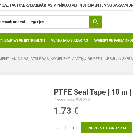
MGALI | AUTOSERVISA IEKĀRTAS, APRĪKOJUMS, INSTRUMENTI, VISS DARBAM UN
SA IEKĀRTAS UN INSTRUMENTI
METINĀŠANAS IEKĀRTAS
APĢĒRBS UN DARBA DROŠ
ENTI, MUCIŅAS, ATSLĒGAS, KOMPLEKTI
VĪTŅU GRIEZĒJI, URBJI UN SKR
PTFE Seal Tape | 10 m |
Preces kods: 8582-VG
1.73
€
PIEVIENOT GROZAM