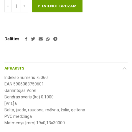
PIEVIENOT GROZAM
Dalīties
APRAKSTS
Indekso numeris 75060
EAN 5906083750601
Gamintojas Vorel
Bendras svoris (kg) 0.1000
[Vnt.] 6
Balta, juoda, raudona, mėlyna, žalia, geltona
PVC medžiaga
Matmenys [mm] 19×0,13×30000