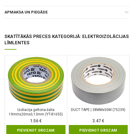
APMAKSA UN PIEGĀDE
SKATĪTĀKĀS PRECES KATEGORIJĀ: ELEKTROIZOLĀCIJAS
LĪMLENTES
Izoliacija geltona-žalia
DUCT TAPE | 38MMx50M (75239)
19mmx20mx0,13mm (YT-81655)
1.56
€
3.47
€
PIEVIENOT GROZAM
PIEVIENOT GROZAM