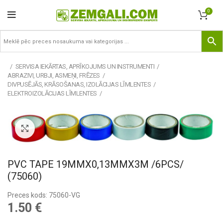
0
SERVISA IEKĀRTAS, APRĪKOJUMS UN INSTRUMENTI
ABRAZIVI, URBJI, ASMEŅI, FRĒZES
DIVPUSĒJĀS, KRĀSOŠANAS, IZOLĀCIJAS LĪMLENTES
ELEKTROIZOLĀCIJAS LĪMLENTES
Pietuvināt
PVC TAPE 19MMX0,13MMX3M /6PCS/
(75060)
Preces kods: 75060-VG
1.50
€