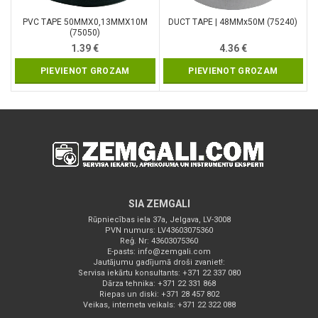
PVC TAPE 50MMX0,13MMX10M
DUCT TAPE | 48MMx50M (75240)
(75050)
1.39
€
4.36
€
PIEVIENOT GROZAM
PIEVIENOT GROZAM
SIA ZEMGALI
Rūpniecības iela 37a, Jelgava, LV-3008
PVN numurs: LV43603075360
Reģ. Nr: 43603075360
E-pasts:
info@zemgali.com
Jautājumu gadījumā droši zvaniet!:
Servisa iekārtu konsultants: +371 22 337 080
Dārza tehnika: +371 22 331 868
Riepas un diski: +371 28 457 802
Veikas, interneta veikals: +371 22 322 088