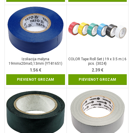
Izoliacija mėlyna
COLOR Tape Roll Set | 19 x 3.5 m | 6
19mmx20mx0,13mm (YT-81651)
pcs. (3024)
1.56
€
2.39
€
PIEVIENOT GROZAM
PIEVIENOT GROZAM