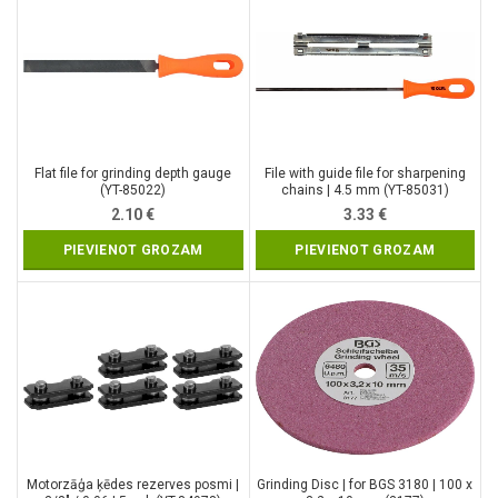
Flat file for grinding depth gauge
File with guide file for sharpening
(YT-85022)
chains | 4.5 mm (YT-85031)
2.10
€
3.33
€
PIEVIENOT GROZAM
PIEVIENOT GROZAM
Motorzāģa ķēdes rezerves posmi |
Grinding Disc | for BGS 3180 | 100 x