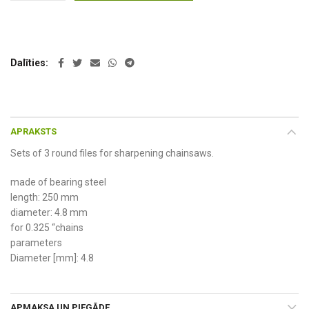
Dalīties
APRAKSTS
Sets of 3 round files for sharpening chainsaws.
made of bearing steel
length: 250 mm
diameter: 4.8 mm
for 0.325 “chains
parameters
Diameter [mm]: 4.8
APMAKSA UN PIEGĀDE