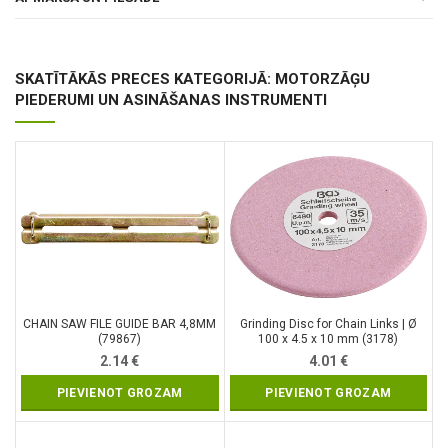
SKATĪTĀKĀS PRECES KATEGORIJĀ: MOTORZĀĢU
PIEDERUMI UN ASINĀŠANAS INSTRUMENTI
CHAIN SAW FILE GUIDE BAR 4,8MM
Grinding Disc for Chain Links | Ø
(79867)
100 x 4.5 x 10 mm (3178)
2.14
€
4.01
€
PIEVIENOT GROZAM
PIEVIENOT GROZAM