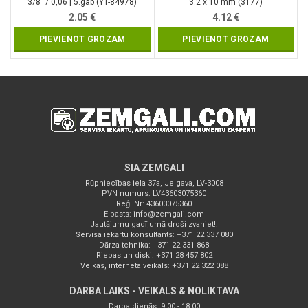
3/8″ / 0,06 | 5.gab (YT-84978)
3.2 x 10 mm (3177)
2.05
€
4.12
€
PIEVIENOT GROZAM
PIEVIENOT GROZAM
SIA ZEMGALI
Rūpniecības iela 37a, Jelgava, LV-3008
PVN numurs: LV43603075360
Reģ. Nr: 43603075360
E-pasts:
info@zemgali.com
Jautājumu gadījumā droši zvaniet!:
Servisa iekārtu konsultants: +371 22 337 080
Dārza tehnika: +371 22 331 868
Riepas un diski: +371 28 457 802
Veikas, interneta veikals: +371 22 322 088
DARBA LAIKS - VEIKALS & NOLIKTAVA
Darba dienās: 9:00 - 18:00