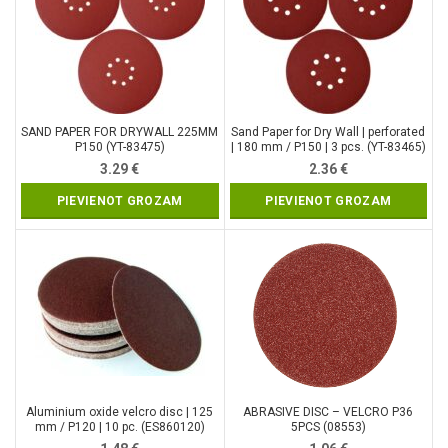
SAND PAPER FOR DRYWALL 225MM
Sand Paper for Dry Wall | perforated
P150 (YT-83475)
| 180 mm / P150 | 3 pcs. (YT-83465)
3.29
€
2.36
€
PIEVIENOT GROZAM
PIEVIENOT GROZAM
Aluminium oxide velcro disc | 125
ABRASIVE DISC – VELCRO P36
mm / P120 | 10 pc. (ES860120)
5PCS (08553)