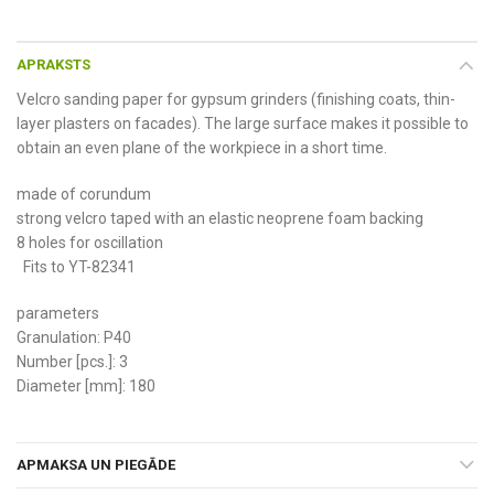
APRAKSTS
Velcro sanding paper for gypsum grinders (finishing coats, thin-
layer plasters on facades). The large surface makes it possible to
obtain an even plane of the workpiece in a short time.
made of corundum
strong velcro taped with an elastic neoprene foam backing
8 holes for oscillation
Fits to YT-82341
parameters
Granulation: P40
Number [pcs.]: 3
Diameter [mm]: 180
APMAKSA UN PIEGĀDE