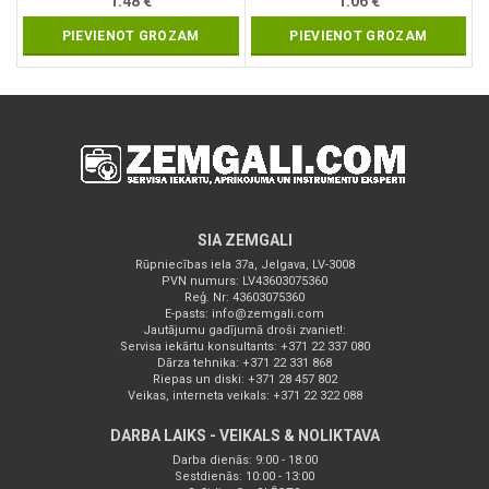
1.48
€
1.06
€
PIEVIENOT GROZAM
PIEVIENOT GROZAM
SIA ZEMGALI
Rūpniecības iela 37a, Jelgava, LV-3008
PVN numurs: LV43603075360
Reģ. Nr: 43603075360
E-pasts:
info@zemgali.com
Jautājumu gadījumā droši zvaniet!:
Servisa iekārtu konsultants: +371 22 337 080
Dārza tehnika: +371 22 331 868
Riepas un diski: +371 28 457 802
Veikas, interneta veikals: +371 22 322 088
DARBA LAIKS - VEIKALS & NOLIKTAVA
Darba dienās: 9:00 - 18:00
Sestdienās: 10:00 - 13:00