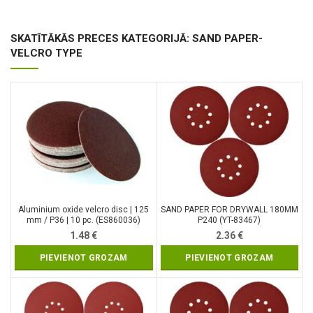
SKATĪTĀKĀS PRECES KATEGORIJĀ: SAND PAPER-
VELCRO TYPE
Aluminium oxide velcro disc | 125
SAND PAPER FOR DRYWALL 180MM
mm / P36 | 10 pc. (ES860036)
P240 (YT-83467)
1.48
€
2.36
€
PIEVIENOT GROZAM
PIEVIENOT GROZAM