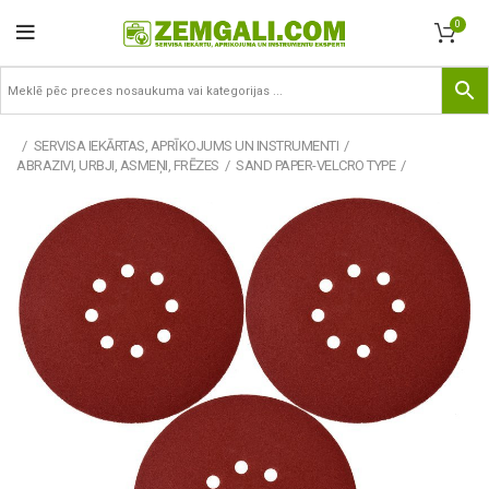
0
SERVISA IEKĀRTAS, APRĪKOJUMS UN INSTRUMENTI
ABRAZIVI, URBJI, ASMEŅI, FRĒZES
SAND PAPER-VELCRO TYPE