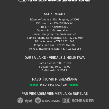
SIA ZEMGALI
Rūpniecības iela 37a, Jelgava, LV-3008
PVN numurs: LV43603075360
Reģ. Nr: 43603075360
E-pasts:
info@zemgali.com
Jautājumu gadījumā droši zvaniet!:
Servisa iekārtu konsultants: +371 22 337 080
Dārza tehnika: +371 22 331 868
Riepas un diski: +371 28 457 802
Veikas, interneta veikals: +371 22 322 088
DARBA LAIKS - VEIKALS & NOLIKTAVA
Darba dienās: 9:00 - 18:00
Sestdienās: 10:00 - 13:00
Svētdienās: SLĒGTS
PASŪTĪJUMU PIEŅEMŠANA
⬤⬤⬤
365.DIENAS GADĀ 24/7
⬤⬤⬤
PAR PIEGĀDĒM VIENMĒR LAIKĀ RŪPĒJAS