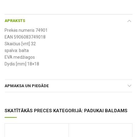
APRAKSTS
Prekės numeris 74901
EAN 5906083749018
Skaičius [vnt] 32
spalva: balta
EVA medžiagos
Dydis [mm] 18×18
APMAKSA UN PIEGĀDE
SKATĪTĀKĀS PRECES KATEGORIJĀ: PADUKAI BALDAMS