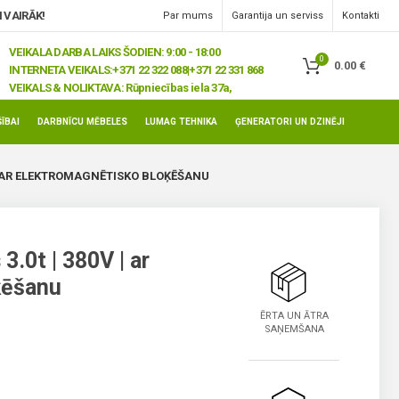
 VAIRĀK!
Par mums
Garantija un serviss
Kontakti
VEIKALA DARBA LAIKS ŠODIEN: 9:00 - 18:00
0
0.00
€
INTERNETA VEIKALS:
+371 22 322 088|+371 22 331 868
VEIKALS & NOLIKTAVA:
Rūpniecības iela 37a,
Jelgava, LV-3008
ĪBAI
DARBNĪCU MĒBELES
LUMAG TEHNIKA
ĢENERATORI UN DZINĒJI
 | AR ELEKTROMAGNĒTISKO BLOĶĒŠANU
3.0t | 380V | ar
ķēšanu
ĒRTA UN ĀTRA
SAŅEMŠANA