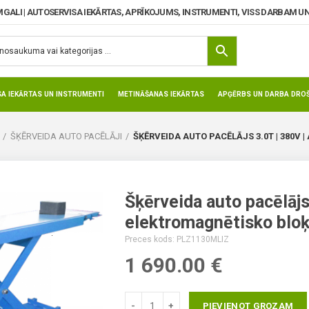
MGALI | AUTOSERVISA IEKĀRTAS, APRĪKOJUMS, INSTRUMENTI, VISS DARBAM UN
SA IEKĀRTAS UN INSTRUMENTI
METINĀŠANAS IEKĀRTAS
APĢĒRBS UN DARBA DROŠ
ŠĶĒRVEIDA AUTO PACĒLĀJI
ŠĶĒRVEIDA AUTO PACĒLĀJS 3.0T | 380V
Šķērveida auto pacēlājs 
elektromagnētisko blo
Preces kods: PLZ1130MLIZ
1 690.00
€
PIEVIENOT GROZAM