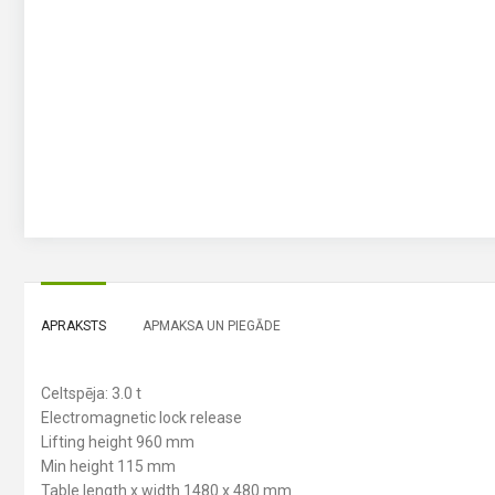
APRAKSTS
APMAKSA UN PIEGĀDE
Celtspēja: 3.0 t
Electromagnetic lock release
Lifting height 960 mm
Min height 115 mm
Table length x width 1480 x 480 mm