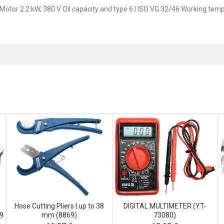
otor 2.2 kW, 380 V Oil capacity and type 6 l ISO VG 32/46 Working temp
Hose Cutting Pliers | up to 38
DIGITAL MULTIMETER (YT-
89
mm (8869)
73080)