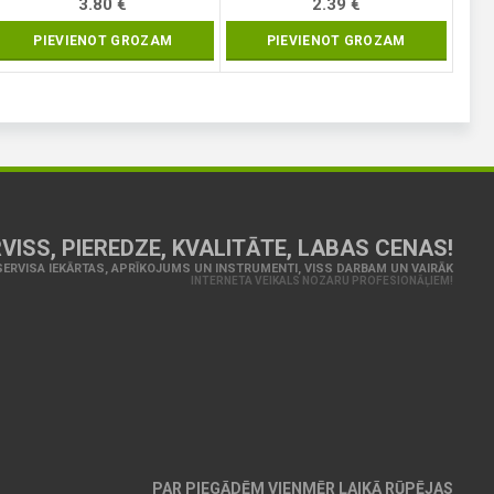
3.80
€
2.39
€
PIEVIENOT GROZAM
PIEVIENOT GROZAM
VISS, PIEREDZE, KVALITĀTE, LABAS CENAS!
ERVISA IEKĀRTAS, APRĪKOJUMS UN INSTRUMENTI, VISS DARBAM UN VAIRĀK
INTERNETA VEIKALS NOZARU PROFESIONĀĻIEM!
PAR PIEGĀDĒM VIENMĒR LAIKĀ RŪPĒJAS