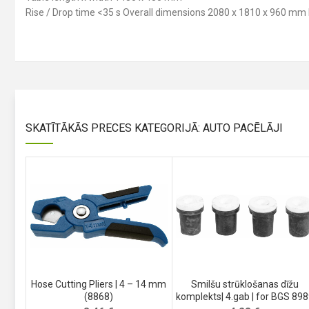
Rise / Drop time <35 s Overall dimensions 2080 x 1810 x 960 mm M
SKATĪTĀKĀS PRECES KATEGORIJĀ: AUTO PACĒLĀJI
Hose Cutting Pliers | 4 – 14 mm
Smilšu strūklošanas dīžu
(8868)
komplekts| 4.gab | for BGS 89