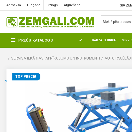
SIA ZE
Apmaksa
Piegāde
Līzings
Atgriešana
PREČU KATALOGS
DĀRZA TEHNIKA
SERVI
SERVISA IEKĀRTAS, APRĪKOJUMS UN INSTRUMENTI
AUTO PACĒLĀJI
TOP PRECE!