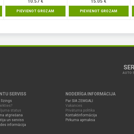
10.57
€
15.05
€
PIEVIENOT GROZAM
PIEVIENOT GROZAM
SER
AUTO S
ENTU SERVISS
NODERĪGA INFORMĀCIJA
 līzings
Par SIA ZEMGALI
irkties?
Vakances
ījuma status
Privātuma politika
ma atgriešana
Kontaktinformācija
tija un serviss
Pirkuma apmaksa
des informācija