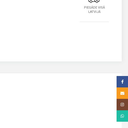
PIEGĀDE VISĀ
LATVIJĀ
Face
Email
Insta
What