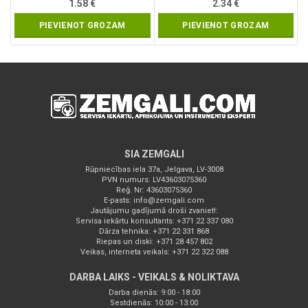
1.58
€
2.34
€
PIEVIENOT GROZAM
PIEVIENOT GROZAM
SIA ZEMGALI
Rūpniecības iela 37a, Jelgava, LV-3008
PVN numurs: LV43603075360
Reģ. Nr: 43603075360
E-pasts:
info@zemgali.com
Jautājumu gadījumā droši zvaniet!:
Servisa iekārtu konsultants: +371 22 337 080
Dārza tehnika: +371 22 331 868
Riepas un diski: +371 28 457 802
Veikas, interneta veikals: +371 22 322 088
DARBA LAIKS - VEIKALS & NOLIKTAVA
Darba dienās: 9:00 - 18:00
Sestdienās: 10:00 - 13:00