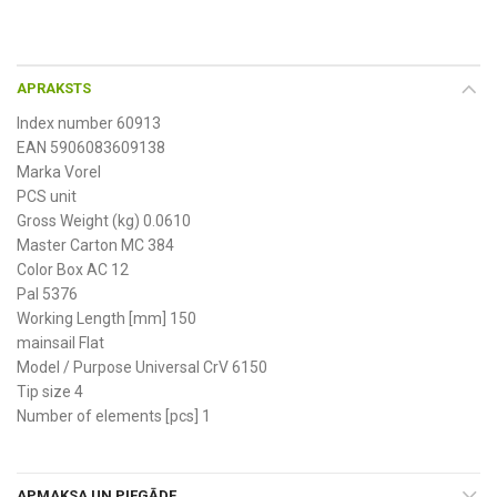
APRAKSTS
Index number 60913
EAN 5906083609138
Marka Vorel
PCS unit
Gross Weight (kg) 0.0610
Master Carton MC 384
Color Box AC 12
Pal 5376
Working Length [mm] 150
mainsail Flat
Model / Purpose Universal CrV 6150
Tip size 4
Number of elements [pcs] 1
APMAKSA UN PIEGĀDE