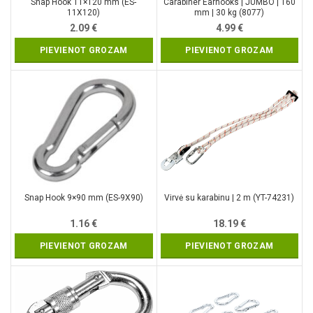
Snap Hook 11×120 mm (ES-
Carabiner Earhooks | JUMBO | 160
11X120)
mm | 30 kg (8077)
2.09
€
4.99
€
PIEVIENOT GROZAM
PIEVIENOT GROZAM
Snap Hook 9×90 mm (ES-9X90)
Virvė su karabinu | 2 m (YT-74231)
1.16
€
18.19
€
PIEVIENOT GROZAM
PIEVIENOT GROZAM