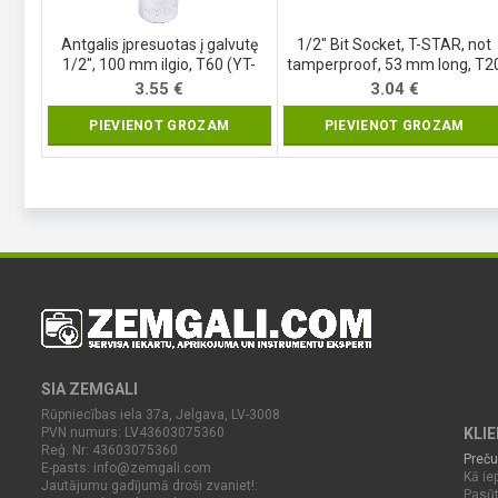
Antgalis įpresuotas į galvutę
1/2″ Bit Socket, T-STAR, not
1/2″, 100 mm ilgio, T60 (YT-
tamperproof, 53 mm long, T2
04328)
(4369)
3.55
€
3.04
€
PIEVIENOT GROZAM
PIEVIENOT GROZAM
SIA ZEMGALI
Rūpniecības iela 37a, Jelgava, LV-3008
PVN numurs: LV43603075360
KLI
Reģ. Nr: 43603075360
Preču
E-pasts:
info@zemgali.com
Kā iep
Jautājumu gadījumā droši zvaniet!:
Pasūt