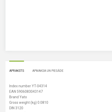
APRAKSTS
APMAKSA UN PIEGĀDE
Index number YT-04314
EAN 5906083043147
Brand Yato
Gross weight (kg) 0.0810
DIN 3120