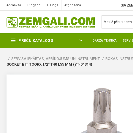
SIA ZE
Apmaksa
Piegāde
Līzings
Atgriešana
PREČU KATALOGS
DĀRZA TEHNIKA
SERVI
SERVISA IEKĀRTAS, APRĪKOJUMS UN INSTRUMENTI
ROKAS INSTRUM
SOCKET BIT TOORX 1/2″ T40 L55 MM (YT-04314)