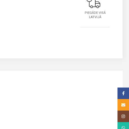
PIEGĀDE VISĀ
LATVIJĀ
Face
Email
Insta
What