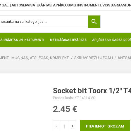
MGALI | AUTOSERVISA IEKĀRTAS, APRĪKOJUMS, INSTRUMENTI, VISS DARBAM UN
SA IEKĀRTAS UN INSTRUMENTI
METINĀŠANAS IEKĀRTAS
APĢĒRBS UN DARBA DROŠ
ENTI, MUCIŅAS, ATSLĒGAS, KOMPLEKTI
SKRŪVGRIEŽU UZGAĻI
ANTGAL
Socket bit Toorx 1/2″ 
Preces kods: YT-04314-VG
2.45
€
PIEVIENOT GROZAM