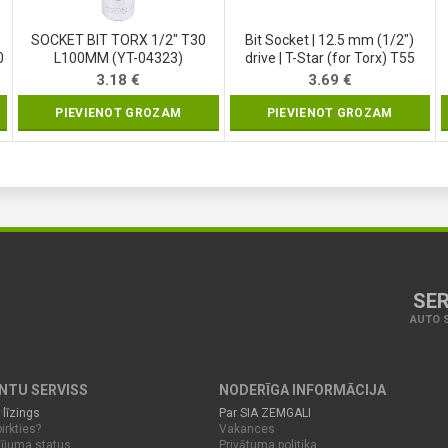
SOCKET BIT TORX 1/2″ T30
Bit Socket | 12.5 mm (1/2″)
0
L100MM (YT-04323)
drive | T-Star (for Torx) T55
(4375)
3.18
€
3.69
€
PIEVIENOT GROZAM
PIEVIENOT GROZAM
SER
AUTO S
ENTU SERVISS
NODERĪGA INFORMĀCIJA
 līzings
Par SIA ZEMGALI
irkties?
Vakances
ījuma status
Privātuma politika