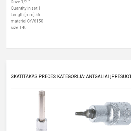
Drive 1/2 “
Quantity in set 1
Length [mm] 55
material CrV6150
size T40
SKATĪTĀKĀS PRECES KATEGORIJĀ: ANTGALIAI ĮPRESUOTI