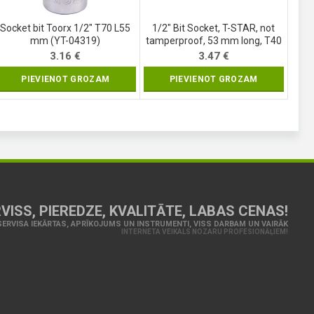
Socket bit Toorx 1/2″ T70 L55
1/2″ Bit Socket, T-STAR, not
mm (YT-04319)
tamperproof, 53 mm long, T40
(4372)
3.16
€
3.47
€
PIEVIENOT GROZAM
PIEVIENOT GROZAM
VISS, PIEREDZE, KVALITĀTE, LABAS CENAS!
ERVISA IEKĀRTAS, APRĪKOJUMS UN INSTRUMENTI, VISS DARBAM UN VAIRĀK
INTERNETA VEIKALS NOZARU PROFESIONĀĻIEM!