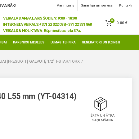
 VAIRĀK!
Par mums
Garantija un serviss
Kontakti
VEIKALA DARBA LAIKS ŠODIEN: 9:00 - 18:00
0
0.00
€
INTERNETA VEIKALS:
+371 22 322 088|+371 22 331 868
VEIKALS & NOLIKTAVA:
Rūpniecības iela 37a,
Jelgava, LV-3008
ĪBAI
DARBNĪCU MĒBELES
LUMAG TEHNIKA
ĢENERATORI UN DZINĒJI
IAI ĮPRESUOTI Į GALVUTĘ 1/2" T-STAR/TORX
T40 L55 mm (YT-04314)
ĒRTA UN ĀTRA
SAŅEMŠANA