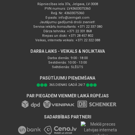
Rūpniecības iela 37a, Jelgava, LV-3008
PVN numurs: LV43603075360
Reģ. Nr: 43603075360
E-pasts:
info@zemgali.com
Jautājumu gadījumā droši zvaniet!:
Servisa iekārtu konsultants: +371 22 337 080
Dārza tehnika: +371 22 331 868
Riepas un diski: +371 28 457 802
Veikas, interneta veikals: +371 22 322 088
DARBA LAIKS - VEIKALS & NOLIKTAVA
Darba dienās: 9:00 - 18:00
Sestdienās: 10:00 - 13:00
Svētdienās: SLĒGTS
PASŪTĪJUMU PIEŅEMŠANA
⬤⬤⬤
365.DIENAS GADĀ 24/7
⬤⬤⬤
PAR PIEGĀDĒM VIENMĒR LAIKĀ RŪPĒJAS
SADARBĪBAS PARTNERI