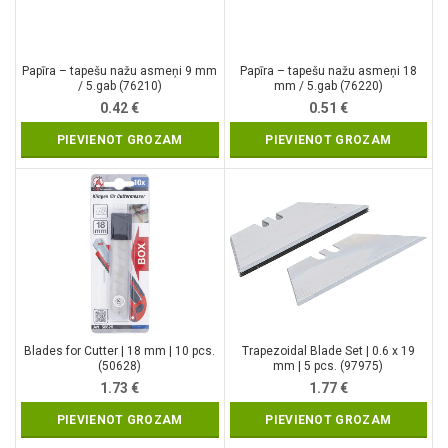
Papīra – tapešu nažu asmeņi 9 mm
Papīra – tapešu nažu asmeņi 18
/ 5.gab (76210)
mm / 5.gab (76220)
0.42
€
0.51
€
PIEVIENOT GROZAM
PIEVIENOT GROZAM
Blades for Cutter | 18 mm | 10 pcs.
Trapezoidal Blade Set | 0.6 x 19
(50628)
mm | 5 pcs. (97975)
1.73
€
1.77
€
PIEVIENOT GROZAM
PIEVIENOT GROZAM