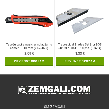
Tapešu papīra nazis ar nolaužamu
Trapezoidal Blades Set | for BGS
asmeni – 18 mm (YT-75072)
50603 / 50611 | 10 pcs. (50604)
2.09
€
1.33
€
PIEVIENOT GROZAM
PIEVIENOT GROZAM
SIA ZEMGALI