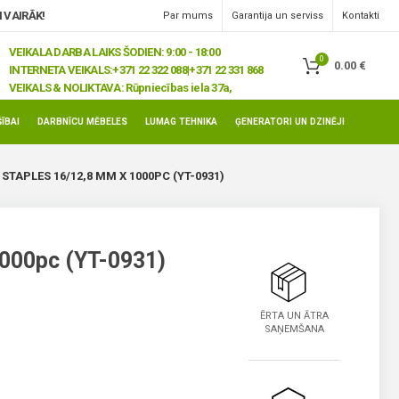
 VAIRĀK!
Par mums
Garantija un serviss
Kontakti
VEIKALA DARBA LAIKS ŠODIEN: 9:00 - 18:00
0
0.00
€
INTERNETA VEIKALS:
+371 22 322 088|+371 22 331 868
VEIKALS & NOLIKTAVA:
Rūpniecības iela 37a,
Jelgava, LV-3008
ĪBAI
DARBNĪCU MĒBELES
LUMAG TEHNIKA
ĢENERATORI UN DZINĒJI
STAPLES 16/12,8 MM X 1000PC (YT-0931)
1000pc (YT-0931)
ĒRTA UN ĀTRA
SAŅEMŠANA