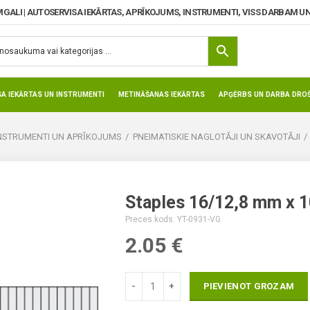
MGALI | AUTOSERVISA IEKĀRTAS, APRĪKOJUMS, INSTRUMENTI, VISS DARBAM UN
SA IEKĀRTAS UN INSTRUMENTI
METINĀŠANAS IEKĀRTAS
APĢĒRBS UN DARBA DROŠ
INSTRUMENTI UN APRĪKOJUMS
PNEIMATISKIE NAGLOTĀJI UN SKAVOTĀJI
Staples 16/12,8 mm x 
Preces kods: YT-0931-VG
2.05
€
PIEVIENOT GROZAM