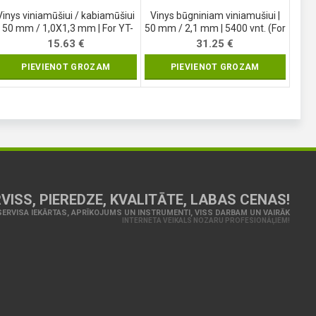
Vinys viniamūšiui / kabiamūšiui
Vinys būgniniam viniamušiui |
| 50 mm / 1,0X1,3 mm | For YT-
50 mm / 2,1 mm | 5400 vnt. (For
09203 | 3400 vnt. (71983)
YT-09212, YT-09214, YT-09214)
15.63
€
31.25
€
(71992)
PIEVIENOT GROZAM
PIEVIENOT GROZAM
VISS, PIEREDZE, KVALITĀTE, LABAS CENAS!
ERVISA IEKĀRTAS, APRĪKOJUMS UN INSTRUMENTI, VISS DARBAM UN VAIRĀK
INTERNETA VEIKALS NOZARU PROFESIONĀĻIEM!