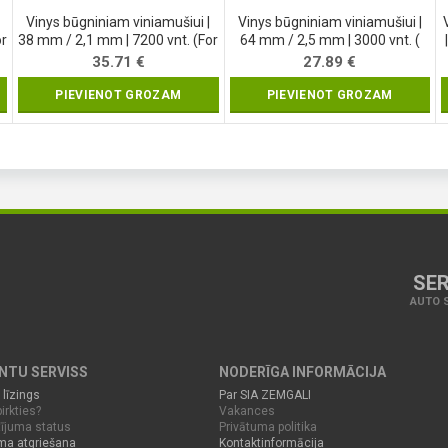
Vinys būgniniam viniamušiui |
Vinys būgniniam viniamušiui |
or
38 mm / 2,1 mm | 7200 vnt. (For
64 mm / 2,5 mm | 3000 vnt. (
YT-09212) (71991)
For YT-09213, YT-09214)
35.71
€
27.89
€
(71993)
PIEVIENOT GROZAM
PIEVIENOT GROZAM
SER
AUTO S
ENTU SERVISS
NODERĪGA INFORMĀCIJA
 līzings
Par SIA ZEMGALI
irkties?
Vakances
ījuma status
Privātuma politika
ma atgriešana
Kontaktinformācija