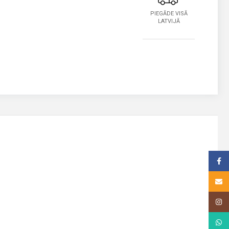
PIEGĀDE VISĀ
LATVIJĀ
Face
Email
Insta
What