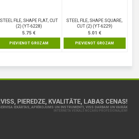
STEEL FILE, SHAPE FLAT, CUT
STEEL FILE, SHAPE SQUARE,
(2) (YT-6228)
CUT (2) (YT-6229)
5.75
€
5.01
€
PIEVIENOT GROZAM
PIEVIENOT GROZAM
VISS, PIEREDZE, KVALITĀTE, LABAS CENAS!
ERVISA IEKĀRTAS, APRĪKOJUMS UN INSTRUMENTI, VISS DARBAM UN VAIRĀK
INTERNETA VEIKALS NOZARU PROFESIONĀĻIEM!