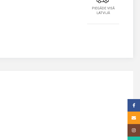
PIEGĀDE VISĀ
LATVIJĀ
Face
Email
Insta