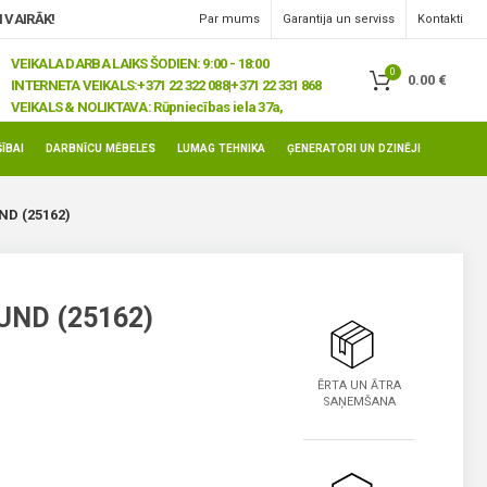
 VAIRĀK!
Par mums
Garantija un serviss
Kontakti
VEIKALA DARBA LAIKS ŠODIEN: 9:00 - 18:00
0
0.00
€
INTERNETA VEIKALS:
+371 22 322 088|+371 22 331 868
VEIKALS & NOLIKTAVA:
Rūpniecības iela 37a,
Jelgava, LV-3008
ĪBAI
DARBNĪCU MĒBELES
LUMAG TEHNIKA
ĢENERATORI UN DZINĒJI
ND (25162)
UND (25162)
ĒRTA UN ĀTRA
SAŅEMŠANA