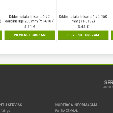
Dildė metalui trikampė #2,
Dildė metalui trikampė #2, 150
)
darbinis ilgs 200 mm (YT-6187)
mm (YT-6182)
4.11
€
3.44
€
PIEVIENOT GROZAM
PIEVIENOT GROZAM
SER
AUTO S
ENTU SERVISS
NODERĪGA INFORMĀCIJA
 līzings
Par SIA ZEMGALI