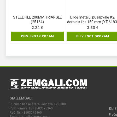
STEEL FILE 200MM TRIANGLE
Dildė metalui pusapvalė #2,
(25164)
darbinis ilgs 150 mm (YT-6183
2.24
€
3.83
€
PIEVIENOT GROZAM
PIEVIENOT GROZAM
SIA ZEMGALI
Rūpniecības iela 37a, Jelgava, LV-3008
PVN numurs: LV43603075360
KLI
Reģ. Nr: 43603075360
Preču
E-pasts:
info@zemgali.com