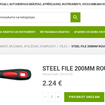
MGALI | AUTOSERVISA IEKĀRTAS, APRĪKOJUMS, INSTRUMENTI, VISS DARBAM UN
SA IEKĀRTAS UN INSTRUMENTI
METINĀŠANAS IEKĀRTAS
APĢĒRBS UN DARBA DROŠ
ENTI, MUCIŅAS, ATSLĒGAS, KOMPLEKTI
VĪLES
STEEL FILE 200MM ROU
STEEL FILE 200MM RO
Preces kods: 25162-VG
2.24
€
PIEVIENOT GROZAM