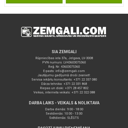
SIA ZEMGALI
Rūpniecības iela 37a, Jelgava, LV-3008
PVN numurs: LV43603075360
Reģ. Nr: 43603075360
E-pasts:
info@zemgali.com
Jautājumu gadījumā droši zvaniet!:
Servisa iekārtu konsultants: +371 22 337 080
Dārza tehnika: +371 22 331 868
Riepas un diski: +371 28 457 802
Veikas, interneta veikals: +371 22 322 088
DARBA LAIKS - VEIKALS & NOLIKTAVA
Darba dienās: 9:00 - 18:00
Sestdienās: 10:00 - 13:00
Svētdienās: SLĒGTS