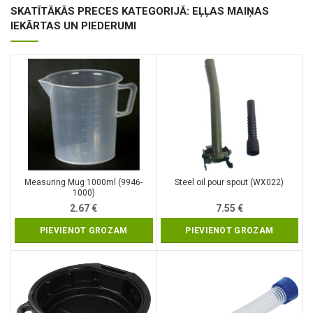
SKATĪTĀKĀS PRECES KATEGORIJĀ: EĻĻAS MAIŅAS
IEKĀRTAS UN PIEDERUMI
Measuring Mug 1000ml (9946-
Steel oil pour spout (WX022)
1000)
2.67
€
7.55
€
PIEVIENOT GROZAM
PIEVIENOT GROZAM