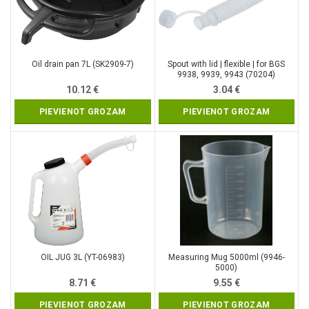
Oil drain pan 7L (SK2909-7)
Spout with lid | flexible | for BGS
9938, 9939, 9943 (70204)
10.12
€
3.04
€
PIEVIENOT GROZAM
PIEVIENOT GROZAM
OIL JUG 3L (YT-06983)
Measuring Mug 5000ml (9946-
5000)
8.71
€
9.55
€
PIEVIENOT GROZAM
PIEVIENOT GROZAM