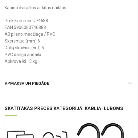
Kabinti dviračius ar kitus daiktus.
Prekės numeris 74688
EAN 5906083746888
A3 plieno medžiaga / PVC
Skersmuo (mm) 6
Dalių skaičius (vnt) 5
PVC danga apdaila
Apkrova iki 15 kg
APMAKSA UN PIEGĀDE
SKATĪTĀKĀS PRECES KATEGORIJĀ: KABLIAI LUBOMS