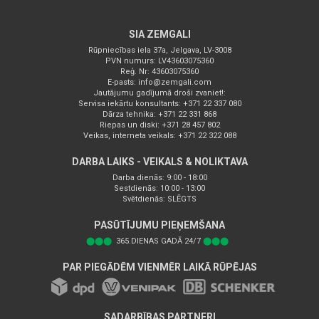
SIA ZEMGALI
Rūpniecības iela 37a, Jelgava, LV-3008
PVN numurs: LV43603075360
Reģ. Nr: 43603075360
E-pasts:
info@zemgali.com
Jautājumu gadījumā droši zvaniet!:
Servisa iekārtu konsultants: +371 22 337 080
Dārza tehnika: +371 22 331 868
Riepas un diski: +371 28 457 802
Veikas, interneta veikals: +371 22 322 088
DARBA LAIKS - VEIKALS & NOLIKTAVA
Darba dienās: 9:00 - 18:00
Sestdienās: 10:00 - 13:00
Svētdienās: SLĒGTS
PASŪTĪJUMU PIEŅEMŠANA
⬤⬤⬤
365.DIENAS GADĀ 24/7
⬤⬤⬤
PAR PIEGĀDĒM VIENMĒR LAIKĀ RŪPĒJAS
SADARBĪBAS PARTNERI