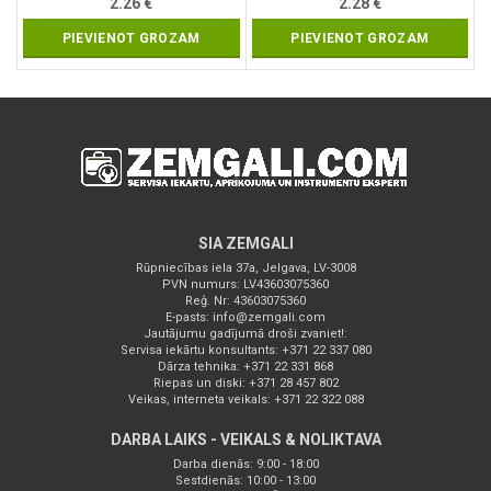
2.26
€
2.28
€
PIEVIENOT GROZAM
PIEVIENOT GROZAM
SIA ZEMGALI
Rūpniecības iela 37a, Jelgava, LV-3008
PVN numurs: LV43603075360
Reģ. Nr: 43603075360
E-pasts:
info@zemgali.com
Jautājumu gadījumā droši zvaniet!:
Servisa iekārtu konsultants: +371 22 337 080
Dārza tehnika: +371 22 331 868
Riepas un diski: +371 28 457 802
Veikas, interneta veikals: +371 22 322 088
DARBA LAIKS - VEIKALS & NOLIKTAVA
Darba dienās: 9:00 - 18:00
Sestdienās: 10:00 - 13:00