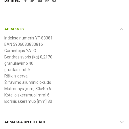
Dalīties
APRAKSTS
Indekso numeris YT-83381
EAN 5906083833816
Gamintojas YATO
Bendras svoris (kg) 0,2170
granuliavimo 40
gruntas drobė
Rišiklis derva
Šlifavimo aliuminio oksido
Matmenys [mm] 80x40x6
Kotelio skersmuo [mm] 6
Išorinis skersmuo [mm] 80
APMAKSA UN PIEGĀDE