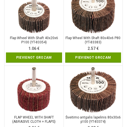
Flap Wheel With Shaft 40x20x6
Flap Wheel With Shaft 80x40x6 P80
P100 (YT-83354)
(YT-83383)
1.06
€
2.57
€
PIEVIENOT GROZAM
PIEVIENOT GROZAM
FLAP WHEEL WITH SHAFT
Šveitimo antgalis lapelinis 80x30x6
(ABRASIVE CLOTH + FLAPS)
p100 (YT-83374)
DIMENSIONS 50x30x6 (YT-83391)