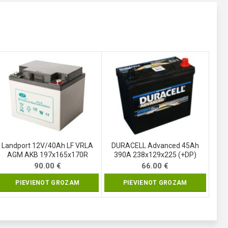
Landport 12V/40Ah LF VRLA
DURACELL Advanced 45Ah
AGM AKB 197x165x170R
390A 238x129x225 (+DP)
90.00
€
66.00
€
PIEVIENOT GROZAM
PIEVIENOT GROZAM