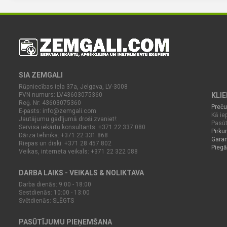
SIA ZEMGALI
Rūpniecības iela 37a, Jelgava, LV-3008
PVN numurs: LV43603075360
KLI
Reģ. Nr: 43603075360
Preču
E-pasts:
info@zemgali.com
Kā iep
Jautājumu gadījumā droši zvaniet!:
Pasūt
Servisa iekārtu konsultants: +371 22 337 080
Pirku
Dārza tehnika: +371 22 331 868
Garan
Riepas un diski: +371 28 457 802
Piegā
Veikas, interneta veikals: +371 22 322 088
DARBA LAIKS - VEIKALS & NOLIKTAVA
Darba dienās: 9:00 - 18:00
Sestdienās: 10:00 - 13:00
Svētdienās: SLĒGTS
PASŪTĪJUMU PIEŅEMŠANA