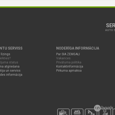
SER
AUTO S
ENTU SERVISS
NODERĪGA INFORMĀCIJA
 līzings
Par SIA ZEMGALI
irkties?
Vakances
ījuma status
Privātuma politika
ma atgriešana
Kontaktinformācija
tija un serviss
Pirkuma apmaksa
des informācija