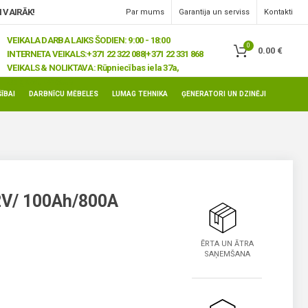
 VAIRĀK!
Par mums
Garantija un serviss
Kontakti
VEIKALA DARBA LAIKS ŠODIEN: 9:00 - 18:00
0
0.00
€
INTERNETA VEIKALS:
+371 22 322 088|+371 22 331 868
VEIKALS & NOLIKTAVA:
Rūpniecības iela 37a,
Jelgava, LV-3008
ĪBAI
DARBNĪCU MĒBELES
LUMAG TEHNIKA
ĢENERATORI UN DZINĒJI
2V/ 100Ah/800A
ĒRTA UN ĀTRA
SAŅEMŠANA