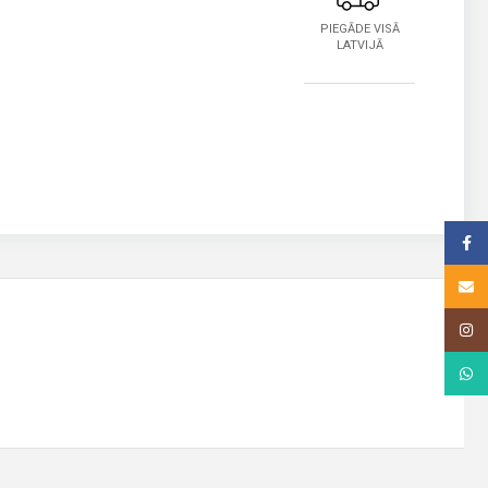
PIEGĀDE VISĀ
LATVIJĀ
Face
Email
Insta
What