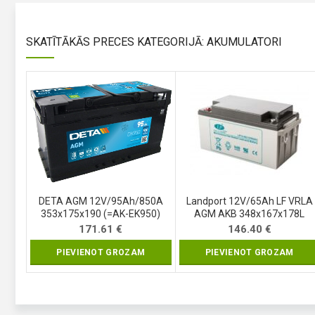
SKATĪTĀKĀS PRECES KATEGORIJĀ: AKUMULATORI
DETA AGM 12V/95Ah/850A
Landport 12V/65Ah LF VRLA
353x175x190 (=AK-EK950)
AGM AKB 348x167x178L
171.61
€
146.40
€
PIEVIENOT GROZAM
PIEVIENOT GROZAM