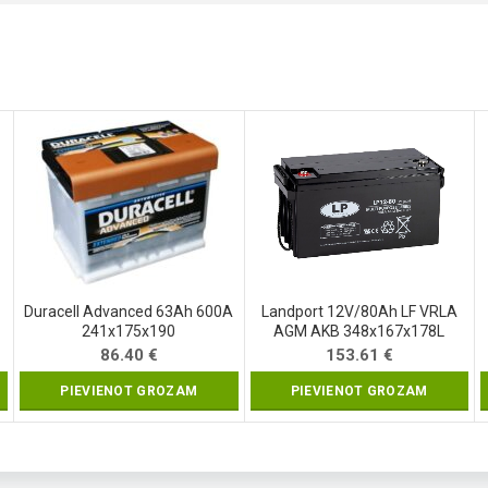
Duracell Advanced 63Ah 600A
Landport 12V/80Ah LF VRLA
241x175x190
AGM AKB 348x167x178L
86.40
€
153.61
€
PIEVIENOT GROZAM
PIEVIENOT GROZAM