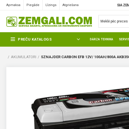
SIA ZE
Apmaksa
Piegāde
Līzings
Atgriešana
PREČU KATALOGS
DĀRZA TEHNIKA
SERVI
AKUMULATORI
SZNAJDER CARBON EFB 12V/ 100AH/800A AKB35