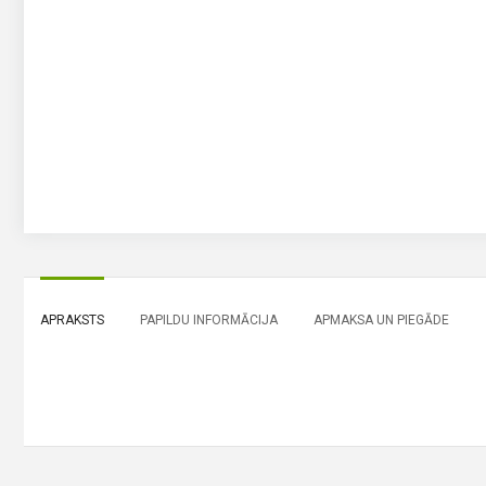
APRAKSTS
PAPILDU INFORMĀCIJA
APMAKSA UN PIEGĀDE
SZNAJDER akumulatori Sznajder Carbon EFB 12V/ 100Ah/800A AKB350x175x190 Audi, Bmw, Mercedes Benz, Toyota, Subaru, Kia, Škoda, Porsche, Tesla un citiem auto zīmoliem izvēlies savu auto akumulatoru ar piegādi visā Latvijā akumulat