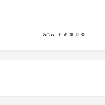
Dalīties
oru centrs Jelgavā ZEMGALI.COM – SIA ZEMGALI