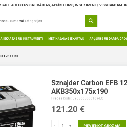
MGALI | AUTOSERVISA IEKĀRTAS, APRĪKOJUMS, INSTRUMENTI, VISS DARBAM UN
SA IEKĀRTAS UN INSTRUMENTI
METINĀŠANAS IEKĀRTAS
APĢĒRBS UN DARBA DROŠ
0X175X190
Sznajder Carbon EFB 1
AKB350x175x190
Preces kods: 5903665000109-LO
121.20
€
PIEVIENOT GROZAM