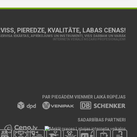
VISS, PIEREDZE, KVALITĀTE, LABAS CENAS!
ERVISA IEKĀRTAS, APRĪKOJUMS UN INSTRUMENTI, VISS DARBAM UN VAIRĀK
INTERNETA VEIKALS NOZARU PROFESIONĀĻIEM!
PAR PIEGĀDĒM VIENMĒR LAIKĀ RŪPĒJAS
SADARBĪBAS PARTNERI