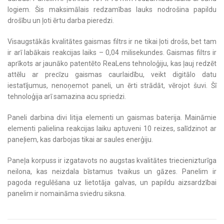
logiem. Šis maksimālais redzamības lauks nodrošina papildu
drošību un ļoti ērtu darba pieredzi.
Visaugstākās kvalitātes gaismas filtrs ir ne tikai ļoti drošs, bet tam
ir arī labākais reakcijas laiks – 0,04 milisekundes. Gaismas filtrs ir
aprīkots ar jaunāko patentēto ReaLens tehnoloģiju, kas ļauj redzēt
attēlu ar precīzu gaismas caurlaidību, veikt digitālo datu
iestatījumus, nenoņemot paneli, un ērti strādāt, vērojot šuvi. Šī
tehnoloģija arī samazina acu spriedzi.
Paneli darbina divi litija elementi un gaismas baterija. Maināmie
elementi palielina reakcijas laiku aptuveni 10 reizes, salīdzinot ar
paneļiem, kas darbojas tikai ar saules enerģiju.
Paneļa korpuss ir izgatavots no augstas kvalitātes triecienizturīga
neilona, kas neizdala bīstamus tvaikus un gāzes. Panelim ir
pagoda regulēšana uz lietotāja galvas, un papildu aizsardzībai
panelim ir nomaināma sviedru siksna.