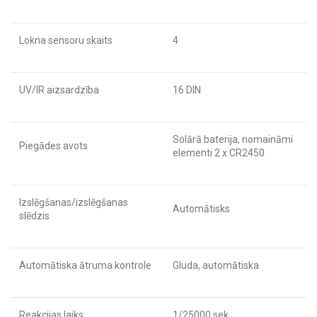
Lokna sensoru skaits
4
UV/IR aizsardzība
16 DIN
Solārā baterija, nomaināmi
Piegādes avots
elementi 2 x CR2450
Izslēgšanas/izslēgšanas
Automātisks
slēdzis
Automātiska ātruma kontrole
Gluda, automātiska
Reakcijas laiks
1/25000 sek