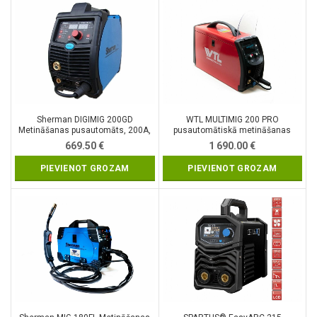
Sherman DIGIMIG 200GD
WTL MULTIMIG 200 PRO
Metināšanas pusautomāts, 200A,
pusautomātiskā metināšanas
230V
iekārta, 230V, 200A MIG/MIG
669.50
€
1 690.00
€
sinerģija/MMA/ TIG AC/DC ar HF
PIEVIENOT GROZAM
PIEVIENOT GROZAM