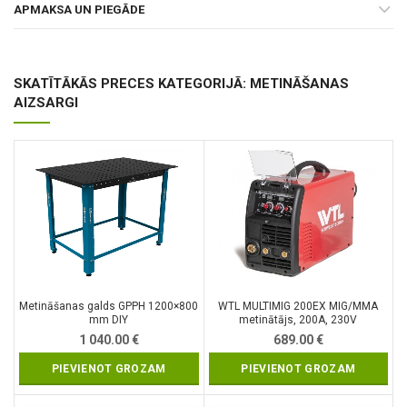
APMAKSA UN PIEGĀDE
SKATĪTĀKĀS PRECES KATEGORIJĀ: METINĀŠANAS
AIZSARGI
Metināšanas galds GPPH 1200×800
WTL MULTIMIG 200EX MIG/MMA
mm DIY
metinātājs, 200A, 230V
1 040.00
€
689.00
€
PIEVIENOT GROZAM
PIEVIENOT GROZAM