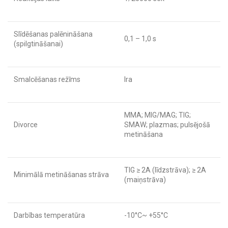
Slīdēšanas palēnināšana
0,1 – 1,0 s
(spilgtināšanai)
Smalcēšanas režīms
Ira
MMA; MIG/MAG; TIG;
Divorce
SMAW; plazmas; pulsējošā
metināšana
TIG ≥ 2A (līdzstrāva); ≥ 2A
Minimālā metināšanas strāva
(maiņstrāva)
Darbības temperatūra
-10°C~ +55°C