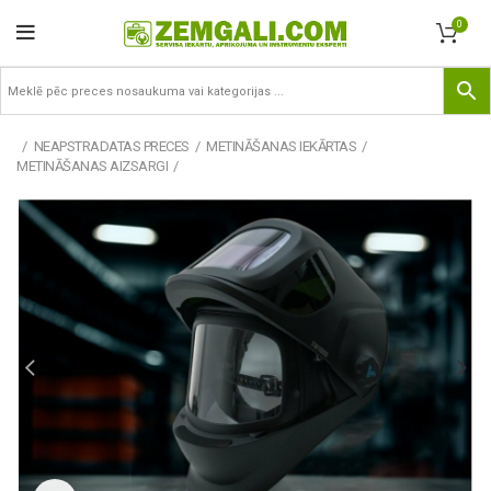
0
NEAPSTRADATAS PRECES
METINĀŠANAS IEKĀRTAS
METINĀŠANAS AIZSARGI