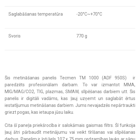
Saglabāšanas temperatūra
-20°C~+70°C
Svoris
770 g
Šis metināšanas panelis Tecmen TM 1000 (ADF 950S) ir
paredzēts profesionālam darbam. To var izmantot MMA,
MIG/MAG/CO2, TIG, plazmas, SMAW, slīpēšanas darbiem utt. Šis
panelis ir digitāli vadāms, kas ļauj uzņemt un saglabāt ērtus
iestatījumus metināšanas darbiem. Jums nevajadzēs nepārtraukti
griezt pogas, kas ietaupa jūsu laiku.
Cita šī paneļa priekšrocība ir salokāmais gaismas filtrs. Šī funkcija
ļauj ātri pārbaudīt metinājumu vai veikt tīrīšanas vai slīpēšanas
darbus. Panelim ir ļoti liels 107 x 75 mm redzamības lauks ar sānu