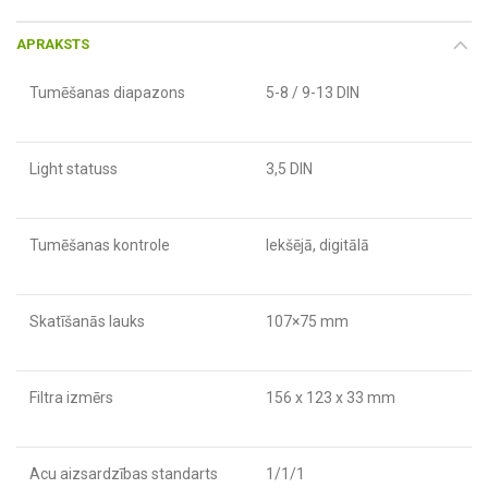
APRAKSTS
Tumēšanas diapazons
5-8 / 9-13 DIN
Light statuss
3,5 DIN
Tumēšanas kontrole
Iekšējā, digitālā
Skatīšanās lauks
107×75 mm
Filtra izmērs
156 x 123 x 33 mm
Acu aizsardzības standarts
1/1/1