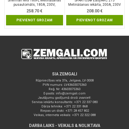
Sherman MIG 180FL Metināšanas
SPARTUS® EasyARC 215
pusautomāts, 180A, 230V,
Metināšanas iekārta, 200A, 230V
pašekranējošā stieple
258.70
€
208.00
€
PIEVIENOT GROZAM
PIEVIENOT GROZAM
SIA ZEMGALI
Rūpniecības iela 37a, Jelgava, LV-3008
PVN numurs: LV43603075360
Reģ. Nr: 43603075360
E-pasts:
info@zemgali.com
Jautājumu gadījumā droši zvaniet!:
Servisa iekārtu konsultants: +371 22 337 080
Dārza tehnika: +371 22 331 868
Riepas un diski: +371 28 457 802
Veikas, interneta veikals: +371 22 322 088
DARBA LAIKS - VEIKALS & NOLIKTAVA